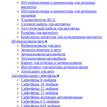
ISO-переходники и коннекторы для штатных
магнитол
ISO-переходники и коннекторы для антенных
разъемов
Y-разветвители RCA
Силовой кабель для автозвука
Акустический кабель для автозвука
Разъёмы для магнитол
Комплекты проводов для подключения магнитол
Шумоизоляция авто
Виброизоляция для авто
Звукопоглощение в авто
Звукоизоляция автомобиля
Теплоизоляция автомобиля
Карпет для отделки и шумоизоляции
Инструмент для монтажа шумоизоляции
Антискрип для авто
Автомобильные сабвуферы
Сабвуферы 8 дюймов
Сабвуферы 10 дюймов
Сабвуферы 12 дюймов
Сабвуферы 15 дюймов
Сабвуферы активные автомобильные
Сабвуферы 6,5 дюймов
Сабвуферы 6x9 дюймов