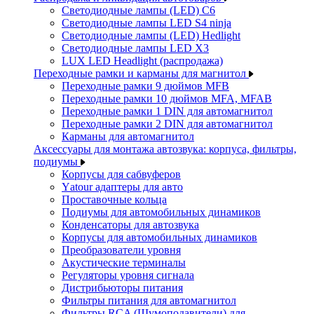
Светодиодные лампы (LED) C6
Светодиодные лампы LED S4 ninja
Светодиодные лампы (LED) Hedlight
Светодиодные лампы LED X3
LUX LED Headlight (распродажа)
Переходные рамки и карманы для магнитол
Переходные рамки 9 дюймов MFB
Переходные рамки 10 дюймов MFA, MFAB
Переходные рамки 1 DIN для автомагнитол
Переходные рамки 2 DIN для автомагнитол
Карманы для автомагнитол
Аксессуары для монтажа автозвука: корпуса, фильтры,
подиумы
Корпусы для сабвуферов
Yаtour адаптеры для авто
Проставочные кольца
Подиумы для автомобильных динамиков
Конденсаторы для автозвука
Корпусы для автомобильных динамиков
Преобразователи уровня
Акустические терминалы
Регуляторы уровня сигнала
Дистрибьюторы питания
Фильтры питания для автомагнитол
Фильтры RCA (Шумоподавители) для