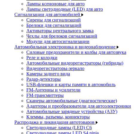
Лампы ксеноновые для авто
Лампы светодиодные (LED) для авто
Сигнализации для автомобилей
Сирены для сигнализаций
Брелоки для сигнализаций
Активаторы центрального замка
Чехлы для брелоков сигнализаций
Модули для автосигнализации
Автомобильная электроника и видеонаблюдение
Силовые предохранители и колбы для автозвука
Реле и колодки
Автомобильные видеорегистраторы (гибриды)
Видеорегистраторы-зеркало
Камеры заднего вида
Радар-детекторы
USB-флешки и карты памяти в автомобиль
FM-Антенны и усилители
FM-трансмиттеры
Сканеры автомобильные (диагностические)
Адаптеры и преобразователи для автоэлектроники
Автомобильные зарядные устройства (АЗУ)
Клеммы, разъемы, коннекторы
Распродажа и ликвидация автотоваров
Светодиодные лампы (LED) C6
Светодиодные лампы LED S4 ninja