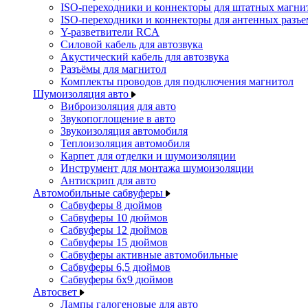
ISO-переходники и коннекторы для штатных магни
ISO-переходники и коннекторы для антенных разъ
Y-разветвители RCA
Силовой кабель для автозвука
Акустический кабель для автозвука
Разъёмы для магнитол
Комплекты проводов для подключения магнитол
Шумоизоляция авто
Виброизоляция для авто
Звукопоглощение в авто
Звукоизоляция автомобиля
Теплоизоляция автомобиля
Карпет для отделки и шумоизоляции
Инструмент для монтажа шумоизоляции
Антискрип для авто
Автомобильные сабвуферы
Сабвуферы 8 дюймов
Сабвуферы 10 дюймов
Сабвуферы 12 дюймов
Сабвуферы 15 дюймов
Сабвуферы активные автомобильные
Сабвуферы 6,5 дюймов
Сабвуферы 6x9 дюймов
Автосвет
Лампы галогеновые для авто