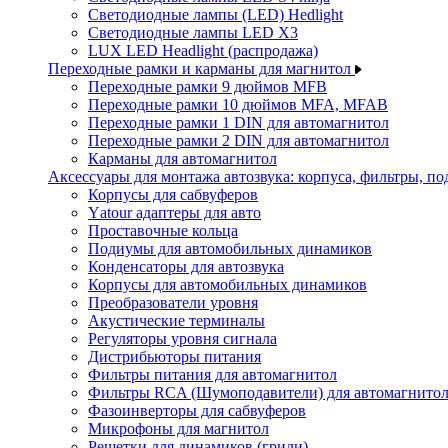
Светодиодные лампы (LED) Hedlight
Светодиодные лампы LED X3
LUX LED Headlight (распродажа)
Переходные рамки и карманы для магнитол
Переходные рамки 9 дюймов MFB
Переходные рамки 10 дюймов MFA, MFAB
Переходные рамки 1 DIN для автомагнитол
Переходные рамки 2 DIN для автомагнитол
Карманы для автомагнитол
Аксессуары для монтажа автозвука: корпуса, фильтры, 
Корпусы для сабвуферов
Yаtour адаптеры для авто
Проставочные кольца
Подиумы для автомобильных динамиков
Конденсаторы для автозвука
Корпусы для автомобильных динамиков
Преобразователи уровня
Акустические терминалы
Регуляторы уровня сигнала
Дистрибьюторы питания
Фильтры питания для автомагнитол
Фильтры RCA (Шумоподавители) для автомагнито
Фазоинверторы для сабвуферов
Микрофоны для магнитол
Решетки для динамиков (грили)