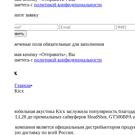
соглашаетесь с
политикой конфиденциальности
Заполните заявку
Отправить
* - отмеченые поля обязательные для заполнения
Нажимая кнопку «Отправить», Вы
соглашаетесь с
политикой конфиденциальности
Kicx
Главная
•
Kicx
Автомобильная акустика Kicx заслужила популярность благода
ST25, LL28 до премиальных сабвуферов HeadShot, GT500BPA и
Наша компания является официальным дистрибьютором продукци
быструю доставку по всей России.