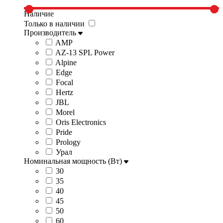
Наличие
Только в наличии
Производитель
AMP
AZ-13 SPL Power
Alpine
Edge
Focal
Hertz
JBL
Morel
Oris Electronics
Pride
Prology
Урал
Номинальная мощность (Вт)
30
35
40
45
50
60