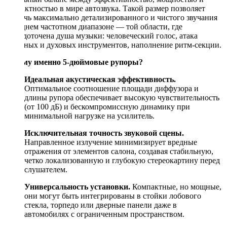
компактностью в мире автозвука. Такой размер позволяет
достичь максимально детализированного и чистого звучания
в среднем частотном диапазоне — той области, где
сосредоточена душа музыки: человеческий голос, атака
струнных и духовых инструментов, наполнение ритм-секции.
Почему именно 5-дюймовые рупоры?
Идеальная акустическая эффективность.
Оптимальное соотношение площади диффузора и
длины рупора обеспечивает высокую чувствительность
(от 100 дБ) и бескомпромиссную динамику при
минимальной нагрузке на усилитель.
Исключительная точность звуковой сцены.
Направленное излучение минимизирует вредные
отражения от элементов салона, создавая стабильную,
четко локализованную и глубокую стереокартину перед
слушателем.
Универсальность установки.
Компактные, но мощные,
они могут быть интегрированы в стойки лобового
стекла, торпедо или дверные панели даже в
автомобилях с ограниченным пространством.