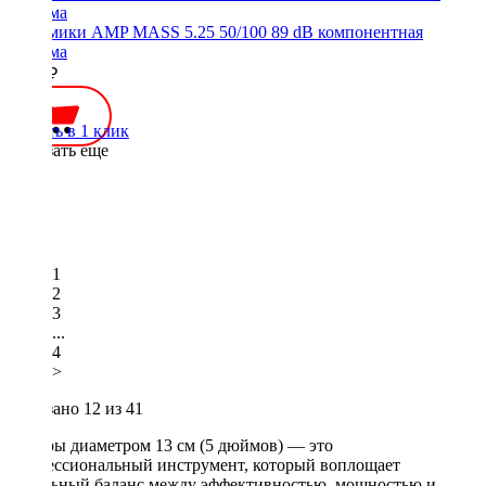
Динамики AMP MASS 5.25 50/100 89 dB компонентная
система
2800 ₽
Купить в 1 клик
Показать еще
1
2
3
...
4
>
Показано
12
из 41
Рупоры диаметром 13 см (5 дюймов) — это
профессиональный инструмент, который воплощает
идеальный баланс между эффективностью, мощностью и