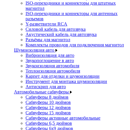
ISO-переходники и коннекторы для штатных
магнитол
ISO-переходники и коннекторы для антенных
разъемов
Y-разветвители RCA
Силовой кабель для автозвука
Акустический кабель для автозвука
Разъёмы для магнитол
Комплекты проводов для подключения магнитол
Шумоизоляция авто
Виброизоляция для авто
Звукопоглощение в авто
Звукоизоляция автомобиля
Теплоизоляция автомобиля
Карпет для отделки и шумоизоляции
Инструмент для монтажа шумоизоляции
Антискрип для авто
Автомобильные сабвуферы
Сабвуферы 8 дюймов
Сабвуферы 10 дюймов
Сабвуферы 12 дюймов
Сабвуферы 15 дюймов
Сабвуферы активные автомобильные
Сабвуферы 6,5 дюймов
Сабвуферы 6x9 дюймов