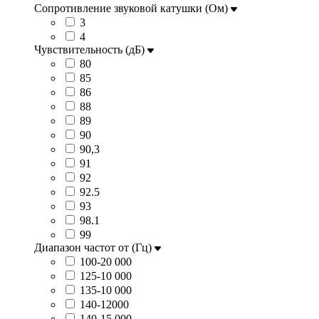
Сопротивление звуковой катушки (Ом)
3
4
Чувствительность (дБ)
80
85
86
88
89
90
90,3
91
92
92.5
93
98.1
99
Диапазон частот от (Гц)
100-20 000
125-10 000
135-10 000
140-12000
140-15 000