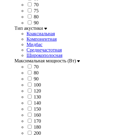
70
75
80
90
Тип акустики
Коаксиальная
Компонентная
Мидбас
Среднечастотная
Широкополосная
Максимальная мощность (Вт)
70
80
90
100
120
130
140
150
160
170
180
200