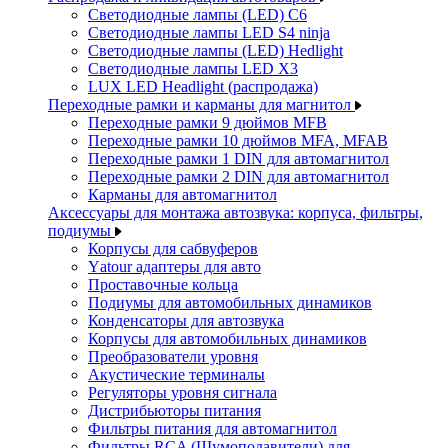
Светодиодные лампы (LED) C6
Светодиодные лампы LED S4 ninja
Светодиодные лампы (LED) Hedlight
Светодиодные лампы LED X3
LUX LED Headlight (распродажа)
Переходные рамки и карманы для магнитол
Переходные рамки 9 дюймов MFB
Переходные рамки 10 дюймов MFA, MFAB
Переходные рамки 1 DIN для автомагнитол
Переходные рамки 2 DIN для автомагнитол
Карманы для автомагнитол
Аксессуары для монтажа автозвука: корпуса, фильтры,
подиумы
Корпусы для сабвуферов
Yаtour адаптеры для авто
Проставочные кольца
Подиумы для автомобильных динамиков
Конденсаторы для автозвука
Корпусы для автомобильных динамиков
Преобразователи уровня
Акустические терминалы
Регуляторы уровня сигнала
Дистрибьюторы питания
Фильтры питания для автомагнитол
Фильтры RCA (Шумоподавители) для