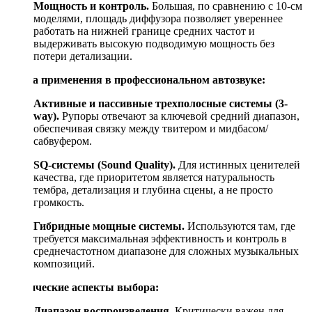
Мощность и контроль.
Большая, по сравнению с 10-см
моделями, площадь диффузора позволяет увереннее
работать на нижней границе средних частот и
выдерживать высокую подводимую мощность без
потери детализации.
Сфера применения в профессиональном автозвуке:
Активные и пассивные трехполосные системы (3-
way).
Рупоры отвечают за ключевой средний диапазон,
обеспечивая связку между твитером и мидбасом/
сабвуфером.
SQ-системы (Sound Quality).
Для истинных ценителей
качества, где приоритетом является натуральность
тембра, детализация и глубина сцены, а не просто
громкость.
Гибридные мощные системы.
Используются там, где
требуется максимальная эффективность и контроль в
среднечастотном диапазоне для сложных музыкальных
композиций.
Технические аспекты выбора:
Диапазон воспроизведения.
Критически важен для