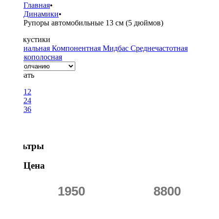
Главная
•
Динамики
•
Рупоры автомобильные 13 см (5 дюймов)
Тип акустики
Коаксиальная
Компонентная
Мидбас
Среднечастотная
Широкополосная
Показать
12
24
36
Фильтры
Цена