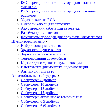
ISO-переходники и коннекторы для штатных
магнитол
ISO-переходники и коннекторы для антенных
разъемов
Y-разветвители RCA
Силовой кабель для автозвука
Акустический кабель для автозвука
Разъёмы для магнитол
Комплекты проводов для подключения магнитол
Шумоизоляция авто
Виброизоляция для авто
Звукопоглощение в авто
Звукоизоляция автомобиля
Теплоизоляция автомобиля
Карпет для отделки и шумоизоляции
Инструмент для монтажа шумоизоляции
Антискрип для авто
Автомобильные сабвуферы
Сабвуферы 8 дюймов
Сабвуферы 10 дюймов
Сабвуферы 12 дюймов
Сабвуферы 15 дюймов
Сабвуферы активные автомобильные
Сабвуферы 6,5 дюймов
Сабвуферы 6x9 дюймов