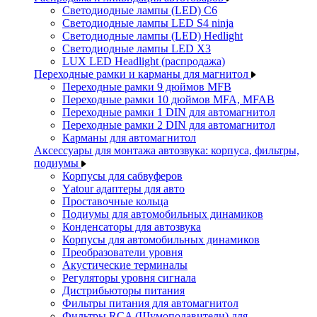
Светодиодные лампы (LED) C6
Светодиодные лампы LED S4 ninja
Светодиодные лампы (LED) Hedlight
Светодиодные лампы LED X3
LUX LED Headlight (распродажа)
Переходные рамки и карманы для магнитол
Переходные рамки 9 дюймов MFB
Переходные рамки 10 дюймов MFA, MFAB
Переходные рамки 1 DIN для автомагнитол
Переходные рамки 2 DIN для автомагнитол
Карманы для автомагнитол
Аксессуары для монтажа автозвука: корпуса, фильтры,
подиумы
Корпусы для сабвуферов
Yаtour адаптеры для авто
Проставочные кольца
Подиумы для автомобильных динамиков
Конденсаторы для автозвука
Корпусы для автомобильных динамиков
Преобразователи уровня
Акустические терминалы
Регуляторы уровня сигнала
Дистрибьюторы питания
Фильтры питания для автомагнитол
Фильтры RCA (Шумоподавители) для