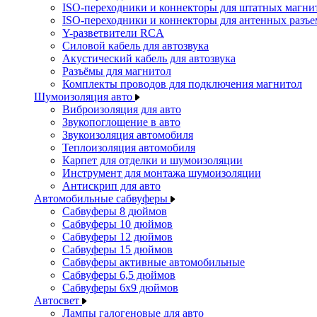
ISO-переходники и коннекторы для штатных магни
ISO-переходники и коннекторы для антенных разъ
Y-разветвители RCA
Силовой кабель для автозвука
Акустический кабель для автозвука
Разъёмы для магнитол
Комплекты проводов для подключения магнитол
Шумоизоляция авто
Виброизоляция для авто
Звукопоглощение в авто
Звукоизоляция автомобиля
Теплоизоляция автомобиля
Карпет для отделки и шумоизоляции
Инструмент для монтажа шумоизоляции
Антискрип для авто
Автомобильные сабвуферы
Сабвуферы 8 дюймов
Сабвуферы 10 дюймов
Сабвуферы 12 дюймов
Сабвуферы 15 дюймов
Сабвуферы активные автомобильные
Сабвуферы 6,5 дюймов
Сабвуферы 6x9 дюймов
Автосвет
Лампы галогеновые для авто