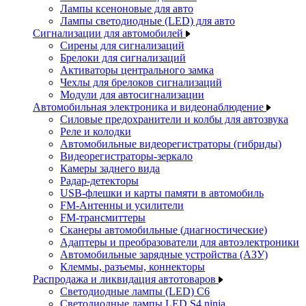
Лампы ксеноновые для авто
Лампы светодиодные (LED) для авто
Сигнализации для автомобилей
Сирены для сигнализаций
Брелоки для сигнализаций
Активаторы центрального замка
Чехлы для брелоков сигнализаций
Модули для автосигнализации
Автомобильная электроника и видеонаблюдение
Силовые предохранители и колбы для автозвука
Реле и колодки
Автомобильные видеорегистраторы (гибриды)
Видеорегистраторы-зеркало
Камеры заднего вида
Радар-детекторы
USB-флешки и карты памяти в автомобиль
FM-Антенны и усилители
FM-трансмиттеры
Сканеры автомобильные (диагностические)
Адаптеры и преобразователи для автоэлектроники
Автомобильные зарядные устройства (АЗУ)
Клеммы, разъемы, коннекторы
Распродажа и ликвидация автотоваров
Светодиодные лампы (LED) C6
Светодиодные лампы LED S4 ninja