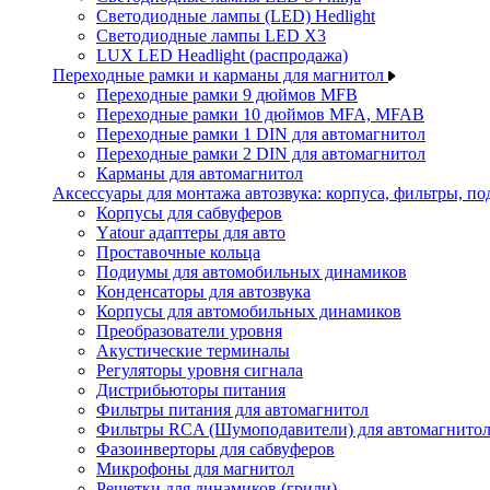
Светодиодные лампы (LED) Hedlight
Светодиодные лампы LED X3
LUX LED Headlight (распродажа)
Переходные рамки и карманы для магнитол
Переходные рамки 9 дюймов MFB
Переходные рамки 10 дюймов MFA, MFAB
Переходные рамки 1 DIN для автомагнитол
Переходные рамки 2 DIN для автомагнитол
Карманы для автомагнитол
Аксессуары для монтажа автозвука: корпуса, фильтры, 
Корпусы для сабвуферов
Yаtour адаптеры для авто
Проставочные кольца
Подиумы для автомобильных динамиков
Конденсаторы для автозвука
Корпусы для автомобильных динамиков
Преобразователи уровня
Акустические терминалы
Регуляторы уровня сигнала
Дистрибьюторы питания
Фильтры питания для автомагнитол
Фильтры RCA (Шумоподавители) для автомагнито
Фазоинверторы для сабвуферов
Микрофоны для магнитол
Решетки для динамиков (грили)