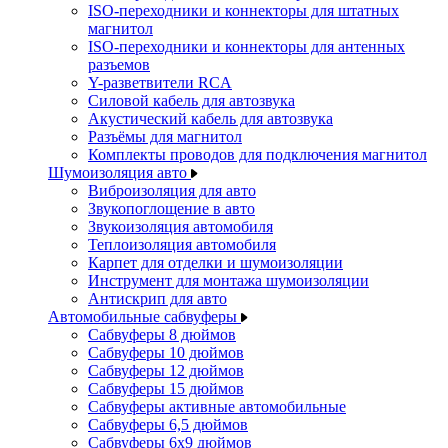
ISO-переходники и коннекторы для штатных
магнитол
ISO-переходники и коннекторы для антенных
разъемов
Y-разветвители RCA
Силовой кабель для автозвука
Акустический кабель для автозвука
Разъёмы для магнитол
Комплекты проводов для подключения магнитол
Шумоизоляция авто
Виброизоляция для авто
Звукопоглощение в авто
Звукоизоляция автомобиля
Теплоизоляция автомобиля
Карпет для отделки и шумоизоляции
Инструмент для монтажа шумоизоляции
Антискрип для авто
Автомобильные сабвуферы
Сабвуферы 8 дюймов
Сабвуферы 10 дюймов
Сабвуферы 12 дюймов
Сабвуферы 15 дюймов
Сабвуферы активные автомобильные
Сабвуферы 6,5 дюймов
Сабвуферы 6x9 дюймов