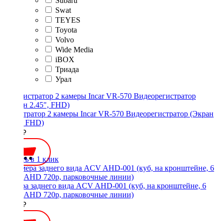
Subaru
Swat
TEYES
Toyota
Volvo
Wide Media
iBOX
Триада
Урал
Регистратор 2 камеры Incar VR-570 Видеорегистратор (Экран
2.45", FHD)
7000 ₽
Купить в 1 клик
Камера заднего вида ACV AHD-001 (куб, на кронштейне, 6
линз, AHD 720p, парковочные линии)
2500 ₽