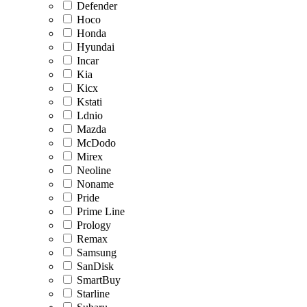
Defender
Hoco
Honda
Hyundai
Incar
Kia
Kicx
Kstati
Ldnio
Mazda
McDodo
Mirex
Neoline
Noname
Pride
Prime Line
Prology
Remax
Samsung
SanDisk
SmartBuy
Starline