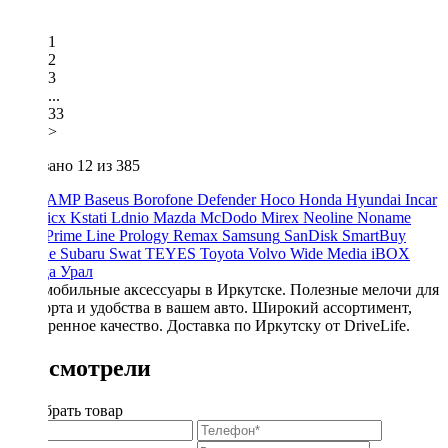
1
2
3
...
33
>
Показано
12
из 385
ACV
AMP
Baseus
Borofone
Defender
Hoco
Honda
Hyundai
Incar
Kia
Kicx
Kstati
Ldnio
Mazda
McDodo
Mirex
Neoline
Noname
Pride
Prime Line
Prology
Remax
Samsung
SanDisk
SmartBuy
Starline
Subaru
Swat
TEYES
Toyota
Volvo
Wide Media
iBOX
Триада
Урал
Автомобильные аксессуары в Иркутске. Полезные мелочи для
комфорта и удобства в вашем авто. Широкий ассортимент,
проверенное качество. Доставка по Иркутску от DriveLife.
Вы смотрели
Подобрать товар