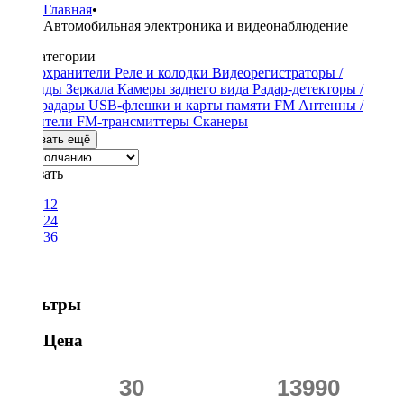
Главная
•
Автомобильная электроника и видеонаблюдение
Подкатегории
Предохранители
Реле и колодки
Видеорегистраторы /
Гибриды
Зеркала
Камеры заднего вида
Радар-детекторы /
Антирадары
USB-флешки и карты памяти
FM Антенны /
Усилители
FM-трансмиттеры
Сканеры
Показать ещё
Показать
12
24
36
Фильтры
Цена