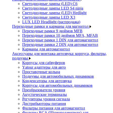
Светодиодные лампы (LED) C6
Светодиодные лампы LED S4 ninja
Светодиодные лампы (LED) Hedlight
Светодиодные лампы LED X3
LUX LED Headlight (распродажа)
Переходные рамки и карманы для магнитол
Переходные рамки 9 дюймов MFB
Переходные рамки 10 дюймов MFA, MFAB
Переходные рамки 1 DIN для автомагнитол
Переходные рамки 2 DIN для автомагнитол
Карманы для автомагнитол
Аксессуары для монтажа автозвука: корпуса, фильтры,
подиумы
Корпусы для сабвуферов
Yаtour адаптеры для авто
Проставочные кольца
Подиумы для автомобильных динамиков
Конденсаторы для автозвука
Корпусы для автомобильных динамиков
Преобразователи уровня
Акустические терминалы
Регуляторы уровня сигнала
Дистрибьюторы питания
Фильтры питания для автомагнитол
Фильтры RCA (Шумоподавители) для