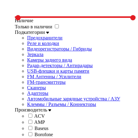
Наличие
Только в наличии
Подкатегории
Предохранители
Реле и колодки
Видеорегистраторы / Гибриды
Зеркала
Камеры заднего вида
Радар-детекторы / Антирадары
USB-флешки и карты памяти
FM Антенны / Усилители
FM-трансмиттеры
Сканеры
Адаптеры
Автомобильные зарядные устройства / АЗУ
Клеммы / Разъемы / Коннекторы
Производитель
ACV
AMP
Baseus
Borofone