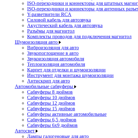
ISO-переходники и коннекторы для штатных магни
ISO-переходники и коннекторы для антенных разъ
Y-разветвители RCA
Силовой кабель для автозвука
Акустический кабель для автозвука
Разъёмы для магнитол
Комплекты проводов для подключения магнитол
Шумоизоляция авто
Виброизоляция для авто
Звукопоглощение в авто
Звукоизоляция автомобиля
Теплоизоляция автомобиля
Карпет для отделки и шумоизоляции
Инструмент для монтажа шумоизоляции
Антискрип для авто
Автомобильные сабвуферы
Сабвуферы 8 дюймов
Сабвуферы 10 дюймов
Сабвуферы 12 дюймов
Сабвуферы 15 дюймов
Сабвуферы активные автомобильные
Сабвуферы 6,5 дюймов
Сабвуферы 6x9 дюймов
Автосвет
Лампы галогеновые для авто