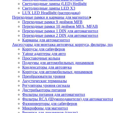
Светодиодные лампы (LED) Hedlight
Светодиодные лампы LED X3
LUX LED Headlight (распродажа)
Переходные рамки и карманы для магнитол
Переходные рамки 9 дюймов MFB
Переходные рамки 10 дюймов MFA, MFAB
Переходные рамки 1 DIN для автомагнитол
Переходные рамки 2 DIN для автомагнитол
Карманы для автомагнитол
Аксессуары для монтажа автозвука: корпуса, фильтры, 
Корпусы для сабвуферов
Yаtour адаптеры для авто
Проставочные кольца
Подиумы для автомобильных динамиков
Конденсаторы для автозвука
Корпусы для автомобильных динамиков
Преобразователи уровня
Акустические терминалы
Регуляторы уровня сигнала
Дистрибьюторы питания
Фильтры питания для автомагнитол
Фильтры RCA (Шумоподавители) для автомагнито
Фазоинверторы для сабвуферов
Микрофоны для магнитол
Решетки для динамиков (грили)