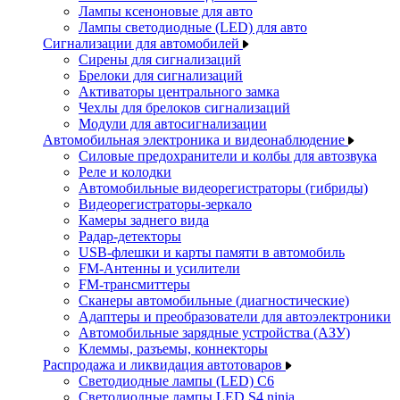
Лампы ксеноновые для авто
Лампы светодиодные (LED) для авто
Сигнализации для автомобилей
Сирены для сигнализаций
Брелоки для сигнализаций
Активаторы центрального замка
Чехлы для брелоков сигнализаций
Модули для автосигнализации
Автомобильная электроника и видеонаблюдение
Силовые предохранители и колбы для автозвука
Реле и колодки
Автомобильные видеорегистраторы (гибриды)
Видеорегистраторы-зеркало
Камеры заднего вида
Радар-детекторы
USB-флешки и карты памяти в автомобиль
FM-Антенны и усилители
FM-трансмиттеры
Сканеры автомобильные (диагностические)
Адаптеры и преобразователи для автоэлектроники
Автомобильные зарядные устройства (АЗУ)
Клеммы, разъемы, коннекторы
Распродажа и ликвидация автотоваров
Светодиодные лампы (LED) C6
Светодиодные лампы LED S4 ninja