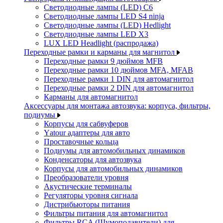
Светодиодные лампы (LED) C6
Светодиодные лампы LED S4 ninja
Светодиодные лампы (LED) Hedlight
Светодиодные лампы LED X3
LUX LED Headlight (распродажа)
Переходные рамки и карманы для магнитол
Переходные рамки 9 дюймов MFB
Переходные рамки 10 дюймов MFA, MFAB
Переходные рамки 1 DIN для автомагнитол
Переходные рамки 2 DIN для автомагнитол
Карманы для автомагнитол
Аксессуары для монтажа автозвука: корпуса, фильтры,
подиумы
Корпусы для сабвуферов
Yаtour адаптеры для авто
Проставочные кольца
Подиумы для автомобильных динамиков
Конденсаторы для автозвука
Корпусы для автомобильных динамиков
Преобразователи уровня
Акустические терминалы
Регуляторы уровня сигнала
Дистрибьюторы питания
Фильтры питания для автомагнитол
Фильтры RCA (Шумоподавители) для