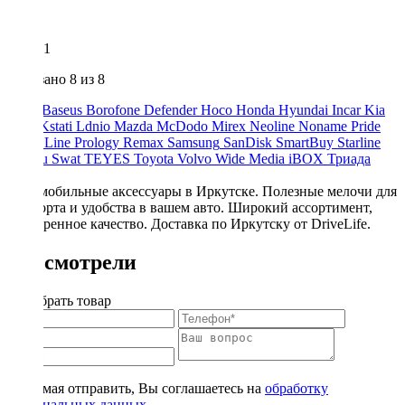
1
Показано
8
из 8
AMP
Baseus
Borofone
Defender
Hoco
Honda
Hyundai
Incar
Kia
Kicx
Kstati
Ldnio
Mazda
McDodo
Mirex
Neoline
Noname
Pride
Prime Line
Prology
Remax
Samsung
SanDisk
SmartBuy
Starline
Subaru
Swat
TEYES
Toyota
Volvo
Wide Media
iBOX
Триада
Урал
Автомобильные аксессуары в Иркутске. Полезные мелочи для
комфорта и удобства в вашем авто. Широкий ассортимент,
проверенное качество. Доставка по Иркутску от DriveLife.
Вы смотрели
Подобрать товар
Нажимая отправить, Вы соглашаетесь на
обработку
персональных данных
.