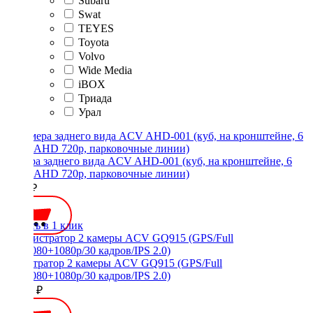
Subaru
Swat
TEYES
Toyota
Volvo
Wide Media
iBOX
Триада
Урал
Камера заднего вида ACV AHD-001 (куб, на кронштейне, 6
линз, AHD 720p, парковочные линии)
2500 ₽
Купить в 1 клик
Регистратор 2 камеры ACV GQ915 (GPS/Full
HD/1080+1080p/30 кадров/IPS 2.0)
13990 ₽