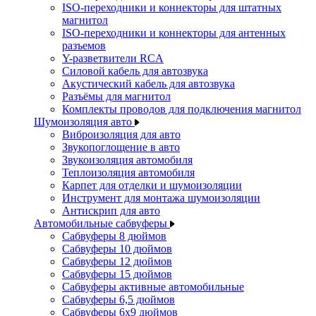
ISO-переходники и коннекторы для штатных
магнитол
ISO-переходники и коннекторы для антенных
разъемов
Y-разветвители RCA
Силовой кабель для автозвука
Акустический кабель для автозвука
Разъёмы для магнитол
Комплекты проводов для подключения магнитол
Шумоизоляция авто
Виброизоляция для авто
Звукопоглощение в авто
Звукоизоляция автомобиля
Теплоизоляция автомобиля
Карпет для отделки и шумоизоляции
Инструмент для монтажа шумоизоляции
Антискрип для авто
Автомобильные сабвуферы
Сабвуферы 8 дюймов
Сабвуферы 10 дюймов
Сабвуферы 12 дюймов
Сабвуферы 15 дюймов
Сабвуферы активные автомобильные
Сабвуферы 6,5 дюймов
Сабвуферы 6x9 дюймов