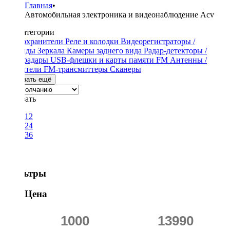
Главная
•
Автомобильная электроника и видеонаблюдение Acv
Подкатегории
Предохранители
Реле и колодки
Видеорегистраторы /
Гибриды
Зеркала
Камеры заднего вида
Радар-детекторы /
Антирадары
USB-флешки и карты памяти
FM Антенны /
Усилители
FM-трансмиттеры
Сканеры
Показать ещё
Показать
12
24
36
Фильтры
Цена