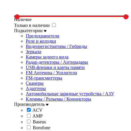
Наличие
Только в наличии
Подкатегории
Предохранители
Реле и колодки
Видеорегистраторы / Гибриды
Зеркала
Камеры заднего вида
Радар-детекторы / Антирадары
USB-флешки и карты памяти
FM Антенны / Усилители
FM-трансмиттеры
Сканеры
Адаптеры
Автомобильные зарядные устройства / АЗУ
Клеммы / Разъемы / Коннекторы
Производитель
ACV
AMP
Baseus
Borofone