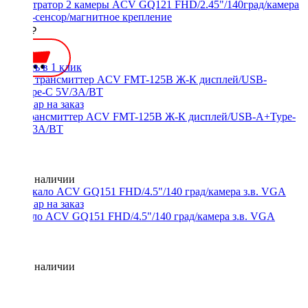
Регистратор 2 камеры ACV GQ121 FHD/2.45"/140град/камера
з.в./G-сенсор/магнитное крепление
4500 ₽
Купить в 1 клик
FM трансмиттер ACV FMT-125B Ж-К дисплей/USB-A+Type-
C 5V/3A/BT
Нет в наличии
Зеркало ACV GQ151 FHD/4.5"/140 град/камера з.в. VGA
Нет в наличии