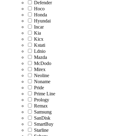
Defender
Hoco
Honda
Hyundai
Incar
Kia
Kicx
Kstati
Ldnio
Mazda
McDodo
Mirex
Neoline
Noname
Pride
Prime Line
Prology
Remax
Samsung
SanDisk
SmartBuy
Starline