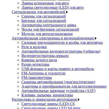
Лампы ксеноновые для авто
Лампы светодиодные (LED) для авто
Сигнализации для автомобилей
Сирены для сигнализаций
Брелоки для сигнализаций
Активаторы центрального замка
Чехлы для брелоков сигнализаций
Модули для автосигнализации
Автомобильная электроника и видеонаблюдение
Силовые предохранители и колбы для автозвука
Реле и колодки
Автомобильные видеорегистраторы (гибриды)
Видеорегистраторы-зеркало
Камеры заднего вида
Радар-детекторы
USB-флешки и карты памяти в автомобиль
FM-Антенны и усилители
FM-трансмиттеры
Сканеры автомобильные (диагностические)
Адаптеры и преобразователи для автоэлектроники
Автомобильные зарядные устройства (АЗУ)
Клеммы, разъемы, коннекторы
Распродажа и ликвидация автотоваров
Светодиодные лампы (LED) C6
Светодиодные лампы LED S4 ninja