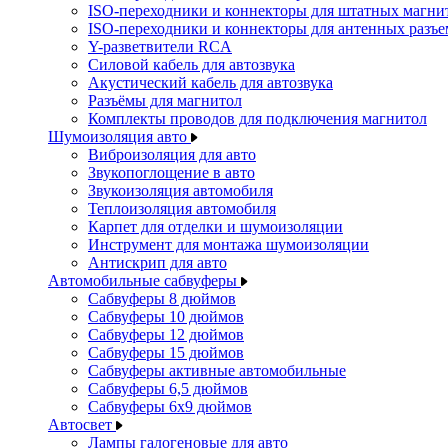
ISO-переходники и коннекторы для штатных магни
ISO-переходники и коннекторы для антенных разъ
Y-разветвители RCA
Силовой кабель для автозвука
Акустический кабель для автозвука
Разъёмы для магнитол
Комплекты проводов для подключения магнитол
Шумоизоляция авто
Виброизоляция для авто
Звукопоглощение в авто
Звукоизоляция автомобиля
Теплоизоляция автомобиля
Карпет для отделки и шумоизоляции
Инструмент для монтажа шумоизоляции
Антискрип для авто
Автомобильные сабвуферы
Сабвуферы 8 дюймов
Сабвуферы 10 дюймов
Сабвуферы 12 дюймов
Сабвуферы 15 дюймов
Сабвуферы активные автомобильные
Сабвуферы 6,5 дюймов
Сабвуферы 6x9 дюймов
Автосвет
Лампы галогеновые для авто