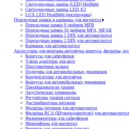
Светодиодные лампы (LED) Hedlight
Светодиодные лампы LED X3
LUX LED Headlight (распродажа)
Переходные рамки и карманы для магнитол
Переходные рамки 9 дюймов MFB
Переходные рамки 10 дюймов MFA, MFAB
Переходные рамки 1 DIN для автомагнитол
Переходные рамки 2 DIN для автомагнитол
Карманы для автомагнитол
Аксессуары для монтажа автозвука: корпуса, фильтры, 
Корпусы для сабвуферов
Yаtour адаптеры для авто
Проставочные кольца
Подиумы для автомобильных динамиков
Конденсаторы для автозвука
Корпусы для автомобильных динамиков
Преобразователи уровня
Акустические терминалы
Регуляторы уровня сигнала
Дистрибьюторы питания
Фильтры питания для автомагнитол
Фильтры RCA (Шумоподавители) для автомагнито
Фазоинверторы для сабвуферов
Микрофоны для магнитол
Решетки для динамиков (грили)