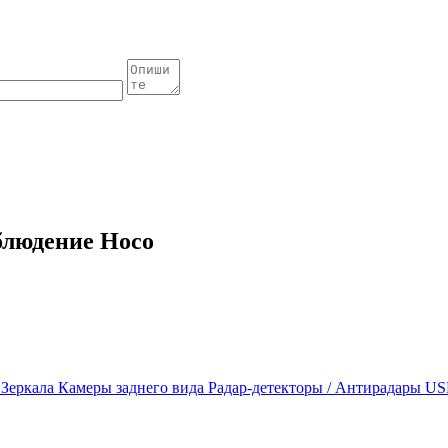
блюдение Hoco
ы
Зеркала
Камеры заднего вида
Радар-детекторы / Антирадары
US