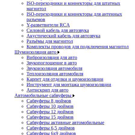
ISO-переходники и коннекторы для штатных
магнитол
ISO-переходники и коннекторы для антенных
разъемов
Y-разветвители RCA
Силовой кабель для автозвука
Акустический кабель для автозвука
Разъёмы для магнитол
Комплекты проводов для подключения магнитол
Шумоизоляция авто
Виброизоляция для авто
Звукопоглощение в авто
Звукоизоляция автомобиля
Теплоизоляция автомобиля
Карпет для отделки и шумоизоляции
Инструмент для монтажа шумоизоляции
Антискрип для авто
Автомобильные сабвуферы
Сабвуферы 8 дюймов
Сабвуферы 10 дюймов
Сабвуферы 12 дюймов
Сабвуферы 15 дюймов
Сабвуферы активные автомобильные
Сабвуферы 6,5 дюймов
Сабвуферы 6x9 дюймов