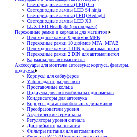
Светодиодные лампы (LED) C6
Светодиодные лампы LED S4 ninja
Светодиодные лампы (LED) Hedlight
Светодиодные лампы LED X3
LUX LED Headlight (распродажа)
Переходные рамки и карманы для магнитол
Переходные рамки 9 дюймов MFB
Переходные рамки 10 дюймов MFA, MFAB
Переходные рамки 1 DIN для автомагнитол
Переходные рамки 2 DIN для автомагнитол
Карманы для автомагнитол
Аксессуары для монтажа автозвука: корпуса, фильтры,
подиумы
Корпусы для сабвуферов
Yаtour адаптеры для авто
Проставочные кольца
Подиумы для автомобильных динамиков
Конденсаторы для автозвука
Корпусы для автомобильных динамиков
Преобразователи уровня
Акустические терминалы
Регуляторы уровня сигнала
Дистрибьюторы питания
Фильтры питания для автомагнитол
Фильтры RCA (Шумоподавители) для