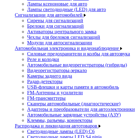
Лампы ксеноновые для авто
Лампы светодиодные (LED) для авто
Сигнализации для автомобилей
Сирены для сигнализаций
Брелоки для сигнализаций
Активаторы центрального замка
Чехлы для брелоков сигнализаций
Модули для автосигнализации
Автомобильная электроника и видеонаблюдение
Силовые предохранители и колбы для автозвука
Реле и колодки
Автомобильные видеорегистраторы (гибриды)
Видеорегистраторы-зеркало
Камеры заднего вида
Радар-детекторы
USB-флешки и карты памяти в автомобиль
FM-Антенны и усилители
FM-трансмиттеры
Сканеры автомобильные (диагностические)
Адаптеры и преобразователи для автоэлектроники
Автомобильные зарядные устройства (АЗУ)
Клеммы, разъемы, коннекторы
Распродажа и ликвидация автотоваров
Светодиодные лампы (LED) C6
Светодиодные лампы LED S4 ninja