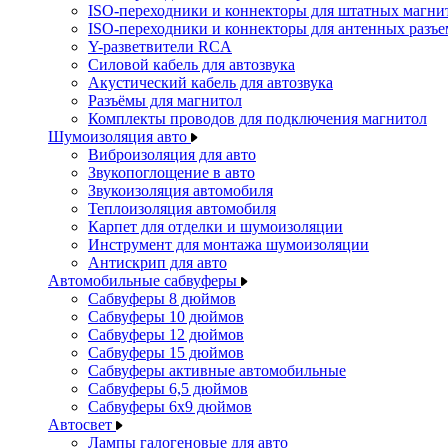
ISO-переходники и коннекторы для штатных магни
ISO-переходники и коннекторы для антенных разъ
Y-разветвители RCA
Силовой кабель для автозвука
Акустический кабель для автозвука
Разъёмы для магнитол
Комплекты проводов для подключения магнитол
Шумоизоляция авто
Виброизоляция для авто
Звукопоглощение в авто
Звукоизоляция автомобиля
Теплоизоляция автомобиля
Карпет для отделки и шумоизоляции
Инструмент для монтажа шумоизоляции
Антискрип для авто
Автомобильные сабвуферы
Сабвуферы 8 дюймов
Сабвуферы 10 дюймов
Сабвуферы 12 дюймов
Сабвуферы 15 дюймов
Сабвуферы активные автомобильные
Сабвуферы 6,5 дюймов
Сабвуферы 6x9 дюймов
Автосвет
Лампы галогеновые для авто