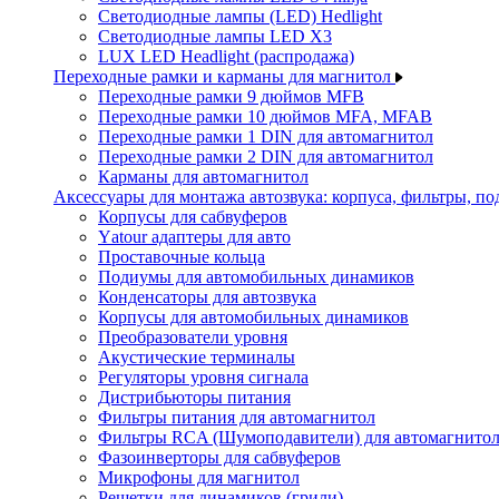
Светодиодные лампы (LED) Hedlight
Светодиодные лампы LED X3
LUX LED Headlight (распродажа)
Переходные рамки и карманы для магнитол
Переходные рамки 9 дюймов MFB
Переходные рамки 10 дюймов MFA, MFAB
Переходные рамки 1 DIN для автомагнитол
Переходные рамки 2 DIN для автомагнитол
Карманы для автомагнитол
Аксессуары для монтажа автозвука: корпуса, фильтры, 
Корпусы для сабвуферов
Yаtour адаптеры для авто
Проставочные кольца
Подиумы для автомобильных динамиков
Конденсаторы для автозвука
Корпусы для автомобильных динамиков
Преобразователи уровня
Акустические терминалы
Регуляторы уровня сигнала
Дистрибьюторы питания
Фильтры питания для автомагнитол
Фильтры RCA (Шумоподавители) для автомагнито
Фазоинверторы для сабвуферов
Микрофоны для магнитол
Решетки для динамиков (грили)