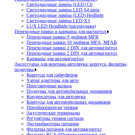
Светодиодные лампы (LED) C6
Светодиодные лампы LED S4 ninja
Светодиодные лампы (LED) Hedlight
Светодиодные лампы LED X3
LUX LED Headlight (распродажа)
Переходные рамки и карманы для магнитол
Переходные рамки 9 дюймов MFB
Переходные рамки 10 дюймов MFA, MFAB
Переходные рамки 1 DIN для автомагнитол
Переходные рамки 2 DIN для автомагнитол
Карманы для автомагнитол
Аксессуары для монтажа автозвука: корпуса, фильтры,
подиумы
Корпусы для сабвуферов
Yаtour адаптеры для авто
Проставочные кольца
Подиумы для автомобильных динамиков
Конденсаторы для автозвука
Корпусы для автомобильных динамиков
Преобразователи уровня
Акустические терминалы
Регуляторы уровня сигнала
Дистрибьюторы питания
Фильтры питания для автомагнитол
Фильтры RCA (Шумоподавители) для