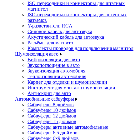
ISO-переходники и коннекторы для штатных
магнитол
ISO-переходники и коннекторы для антенных
разъемов
Y-разветвители RCA
Силовой кабель для автозвука
Акустический кабель для автозвука
Разъёмы для магнитол
Комплекты проводов для подключения магнитол
Шумоизоляция авто
Виброизоляция для авто
Звукопоглощение в авто
Звукоизоляция автомобиля
Теплоизоляция автомобиля
Карпет для отделки и шумоизоляции
Инструмент для монтажа шумоизоляции
Антискрип для авто
Автомобильные сабвуферы
Сабвуферы 8 дюймов
Сабвуферы 10 дюймов
Сабвуферы 12 дюймов
Сабвуферы 15 дюймов
Сабвуферы активные автомобильные
Сабвуферы 6,5 дюймов
Сабвуферы 6x9 дюймов