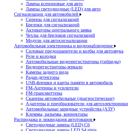
Лампы ксеноновые для авто
Лампы светодиодные (LED) для авто
Сигнализации для автомобилей
Сирены для сигнализаций
Брелоки для сигнализаций
Активаторы центрального замка
Чехлы для брелоков сигнализаций
Модули для автосигнализации
Автомобильная электроника и видеонаблюдение
Силовые предохранители и колбы для автозвука
Реле и колодки
Автомобильные видеорегистраторы (гибриды)
Видеорегистраторы-зеркало
Камеры заднего вида
Радар-детекторы
USB-флешки и карты памяти в автомобиль
FM-Антенны и усилители
FM-трансмиттеры
Сканеры автомобильные (диагностические)
Адаптеры и преобразователи для автоэлектроники
Автомобильные зарядные устройства (АЗУ)
Клеммы, разъемы, коннекторы
Распродажа и ликвидация автотоваров
Светодиодные лампы (LED) C6
Светодиодные лампы LED S4 ninja