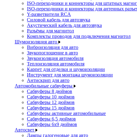
ISO-переходники и коннекторы для штатных магни
ISO-переходники и коннекторы для антенных разъ
Y-разветвители RCA
Силовой кабель для автозвука
Акустический кабель для автозвука
Разъёмы для магнитол
Комплекты проводов для подключения магнитол
Шумоизоляция авто
Виброизоляция для авто
Звукопоглощение в авто
Звукоизоляция автомобиля
Теплоизоляция автомобиля
Карпет для отделки и шумоизоляции
Инструмент для монтажа шумоизоляции
Антискрип для авто
Автомобильные сабвуферы
Сабвуферы 8 дюймов
Сабвуферы 10 дюймов
Сабвуферы 12 дюймов
Сабвуферы 15 дюймов
Сабвуферы активные автомобильные
Сабвуферы 6,5 дюймов
Сабвуферы 6x9 дюймов
Автосвет
Лампы галогеновые для авто