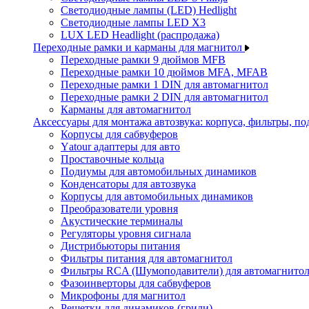
Светодиодные лампы (LED) Hedlight
Светодиодные лампы LED X3
LUX LED Headlight (распродажа)
Переходные рамки и карманы для магнитол
Переходные рамки 9 дюймов MFB
Переходные рамки 10 дюймов MFA, MFAB
Переходные рамки 1 DIN для автомагнитол
Переходные рамки 2 DIN для автомагнитол
Карманы для автомагнитол
Аксессуары для монтажа автозвука: корпуса, фильтры, 
Корпусы для сабвуферов
Yаtour адаптеры для авто
Проставочные кольца
Подиумы для автомобильных динамиков
Конденсаторы для автозвука
Корпусы для автомобильных динамиков
Преобразователи уровня
Акустические терминалы
Регуляторы уровня сигнала
Дистрибьюторы питания
Фильтры питания для автомагнитол
Фильтры RCA (Шумоподавители) для автомагнито
Фазоинверторы для сабвуферов
Микрофоны для магнитол
Решетки для динамиков (грили)