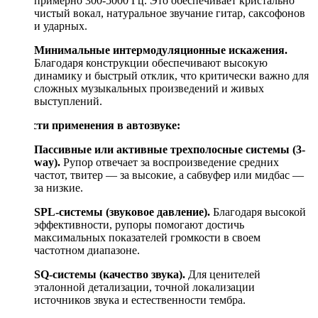
примерно 300-5000 Гц. Это обеспечивает кристально
чистый вокал, натуральное звучание гитар, саксофонов
и ударных.
Минимальные интермодуляционные искажения.
Благодаря конструкции обеспечивают высокую
динамику и быстрый отклик, что критически важно для
сложных музыкальных произведений и живых
выступлений.
Области применения в автозвуке:
Пассивные или активные трехполосные системы (3-
way).
Рупор отвечает за воспроизведение средних
частот, твитер — за высокие, а сабвуфер или мидбас —
за низкие.
SPL-системы (звуковое давление).
Благодаря высокой
эффективности, рупоры помогают достичь
максимальных показателей громкости в своем
частотном диапазоне.
SQ-системы (качество звука).
Для ценителей
эталонной детализации, точной локализации
источников звука и естественности тембра.