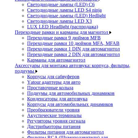
Светодиодные лампы (LED) C6
Светодиодные лампы LED S4 ninja
Светодиодные лампы (LED) Hedlight
Светодиодные лампы LED X3
LUX LED Headlight (распродажа)
Переходные рамки и карманы для магнитол
Переходные рамки 9 дюймов MFB
Переходные рамки 10 дюймов MFA, MFAB
Переходные рамки 1 DIN для автомагнитол
Переходные рамки 2 DIN для автомагнитол
Карманы для автомагнитол
Аксессуары для монтажа автозвука: корпуса, фильтры,
подиумы
Корпусы для сабвуферов
Yаtour адаптеры для авто
Проставочные кольца
Подиумы для автомобильных динамиков
Конденсаторы для автозвука
Корпусы для автомобильных динамиков
Преобразователи уровня
Акустические терминалы
Регуляторы уровня сигнала
Дистрибьюторы питания
Фильтры питания для автомагнитол
Фильтры RCA (Шумоподавители) для