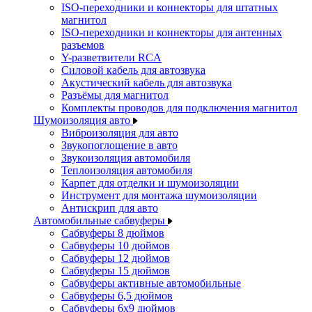
ISO-переходники и коннекторы для штатных
магнитол
ISO-переходники и коннекторы для антенных
разъемов
Y-разветвители RCA
Силовой кабель для автозвука
Акустический кабель для автозвука
Разъёмы для магнитол
Комплекты проводов для подключения магнитол
Шумоизоляция авто
Виброизоляция для авто
Звукопоглощение в авто
Звукоизоляция автомобиля
Теплоизоляция автомобиля
Карпет для отделки и шумоизоляции
Инструмент для монтажа шумоизоляции
Антискрип для авто
Автомобильные сабвуферы
Сабвуферы 8 дюймов
Сабвуферы 10 дюймов
Сабвуферы 12 дюймов
Сабвуферы 15 дюймов
Сабвуферы активные автомобильные
Сабвуферы 6,5 дюймов
Сабвуферы 6x9 дюймов