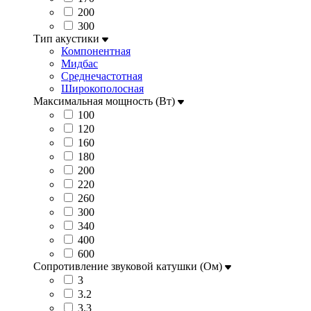
200
300
Тип акустики
Компонентная
Мидбас
Среднечастотная
Широкополосная
Максимальная мощность (Вт)
100
120
160
180
200
220
260
300
340
400
600
Сопротивление звуковой катушки (Ом)
3
3.2
3.3