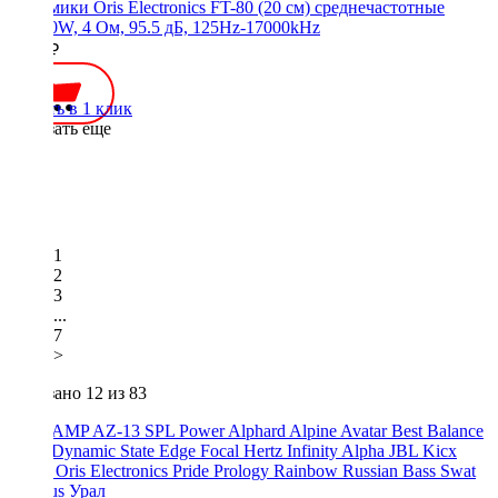
Динамики Oris Electronics FT-80 (20 см) среднечастотные
90/180W, 4 Ом, 95.5 дБ, 125Hz-17000kHz
4300 ₽
Купить в 1 клик
Показать еще
1
2
3
...
7
>
Показано
12
из 83
ACV
AMP
AZ-13 SPL Power
Alphard
Alpine
Avatar
Best Balance
Blam
Dynamic State
Edge
Focal
Hertz
Infinity Alpha
JBL
Kicx
Morel
Oris Electronics
Pride
Prology
Rainbow
Russian Bass
Swat
Xcelsus
Урал