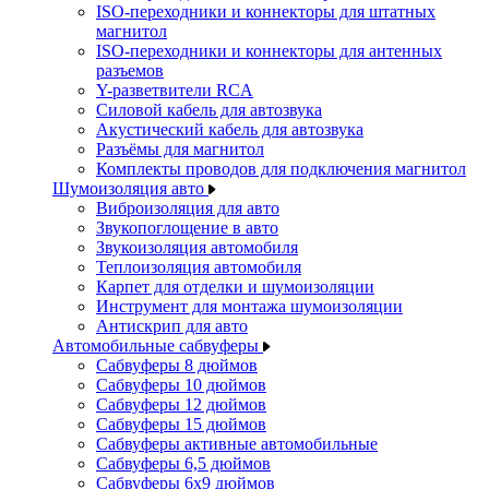
ISO-переходники и коннекторы для штатных
магнитол
ISO-переходники и коннекторы для антенных
разъемов
Y-разветвители RCA
Силовой кабель для автозвука
Акустический кабель для автозвука
Разъёмы для магнитол
Комплекты проводов для подключения магнитол
Шумоизоляция авто
Виброизоляция для авто
Звукопоглощение в авто
Звукоизоляция автомобиля
Теплоизоляция автомобиля
Карпет для отделки и шумоизоляции
Инструмент для монтажа шумоизоляции
Антискрип для авто
Автомобильные сабвуферы
Сабвуферы 8 дюймов
Сабвуферы 10 дюймов
Сабвуферы 12 дюймов
Сабвуферы 15 дюймов
Сабвуферы активные автомобильные
Сабвуферы 6,5 дюймов
Сабвуферы 6x9 дюймов