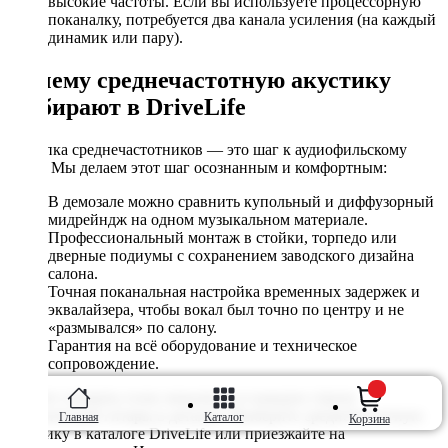
высокие частоты. Если вы используете процессорную
поканалку, потребуется два канала усиления (на каждый
динамик или пару).
Почему среднечастотную акустику
выбирают в DriveLife
Покупка среднечастотников — это шаг к аудиофильскому
звуку. Мы делаем этот шаг осознанным и комфортным:
В демозале можно сравнить купольный и диффузорный
мидрейндж на одном музыкальном материале.
Профессиональный монтаж в стойки, торпедо или
дверные подиумы с сохранением заводского дизайна
салона.
Точная поканальная настройка временных задержек и
эквалайзера, чтобы вокал был точно по центру и не
«размывался» по салону.
Гарантия на всё оборудование и техническое
сопровождение.
Хотите слышать голос вокалиста и каждую струну
акустической гитары в деталях? Выберите среднечастотную
Главная
Каталог
Корзина
акустику в каталоге DriveLife или приезжайте на