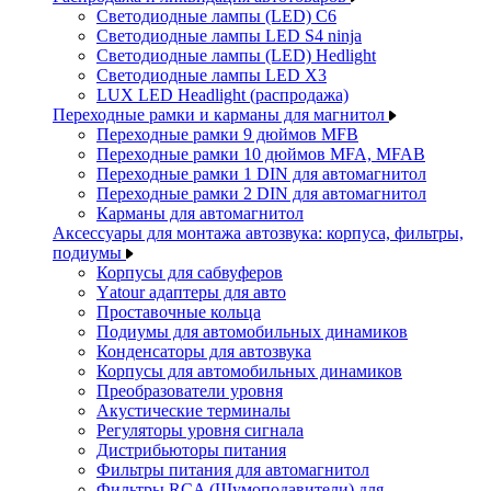
Светодиодные лампы (LED) C6
Светодиодные лампы LED S4 ninja
Светодиодные лампы (LED) Hedlight
Светодиодные лампы LED X3
LUX LED Headlight (распродажа)
Переходные рамки и карманы для магнитол
Переходные рамки 9 дюймов MFB
Переходные рамки 10 дюймов MFA, MFAB
Переходные рамки 1 DIN для автомагнитол
Переходные рамки 2 DIN для автомагнитол
Карманы для автомагнитол
Аксессуары для монтажа автозвука: корпуса, фильтры,
подиумы
Корпусы для сабвуферов
Yаtour адаптеры для авто
Проставочные кольца
Подиумы для автомобильных динамиков
Конденсаторы для автозвука
Корпусы для автомобильных динамиков
Преобразователи уровня
Акустические терминалы
Регуляторы уровня сигнала
Дистрибьюторы питания
Фильтры питания для автомагнитол
Фильтры RCA (Шумоподавители) для