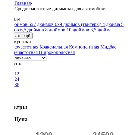
Главная
•
Среднечастотные динамики для автомобиля
Размеры
4x6 дюймов
5x7 дюймов
6x9 дюймов
(твитеры)
4 дюйма
5
дюймов
6,5 дюймов
8 дюймов
10 дюймов
3,5 дюйма
Показать ещё
Тип акустики
Высокочастотная
Коаксиальная
Компонентная
Мидбас
Среднечастотная
Широкополосная
Показать
12
24
36
Фильтры
Цена