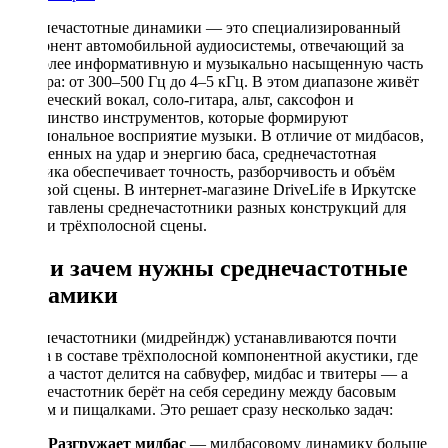
Среднечастотные динамики — это специализированный
компонент автомобильной аудиосистемы, отвечающий за
наиболее информативную и музыкально насыщенную часть
спектра: от 300–500 Гц до 4–5 кГц. В этом диапазоне живёт
человеческий вокал, соло-гитара, альт, саксофон и
большинство инструментов, которые формируют
эмоциональное восприятие музыки. В отличие от мидбасов,
нацеленных на удар и энергию баса, среднечастотная
акустика обеспечивает точность, разборчивость и объём
звуковой сцены. В интернет-магазине DriveLife в Иркутске
представлены среднечастотники разных конструкций для
сборки трёхполосной сцены.
Где и зачем нужны среднечастотные
динамики
Среднечастотники (мидрейндж) устанавливаются почти
всегда в составе трёхполосной компонентной акустики, где
полоса частот делится на сабвуфер, мидбас и твитеры — а
среднечастотник берёт на себя середину между басовым
звеном и пищалками. Это решает сразу несколько задач:
Разгружает мидбас
— мидбасовому динамику больше