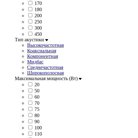
170
180
200
250
300
450
Тип акустики
Высокочастотная
Коаксиальная
Компонентная
Мидбас
Среднечастотная
Широкополосная
Максимальная мощность (Вт)
20
50
60
70
75
80
90
100
110