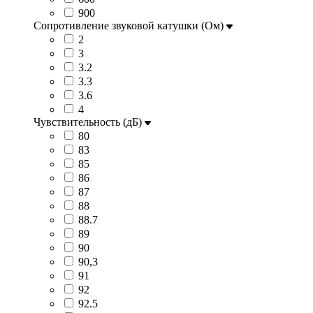
900
Сопротивление звуковой катушки (Ом)
2
3
3.2
3.3
3.6
4
Чувствительность (дБ)
80
83
85
86
87
88
88.7
89
90
90,3
91
92
92.5