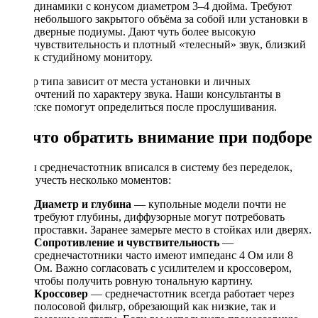
динамики с конусом диаметром 3–4 дюйма. Требуют
небольшого закрытого объёма за собой или установки в
дверные подиумы. Дают чуть более высокую
чувствительность и плотный «телесный» звук, близкий
к студийному монитору.
Выбор типа зависит от места установки и личных
предпочтений по характеру звука. Наши консультанты в
Иркутске помогут определиться после прослушивания.
На что обратить внимание при подборе
Чтобы среднечастотник вписался в систему без переделок,
стоит учесть несколько моментов:
Диаметр и глубина
— купольные модели почти не
требуют глубины, диффузорные могут потребовать
проставки. Заранее замерьте место в стойках или дверях.
Сопротивление и чувствительность
—
среднечастотники часто имеют импеданс 4 Ом или 8
Ом. Важно согласовать с усилителем и кроссовером,
чтобы получить ровную тональную картину.
Кроссовер
— среднечастотник всегда работает через
полосовой фильтр, обрезающий как низкие, так и