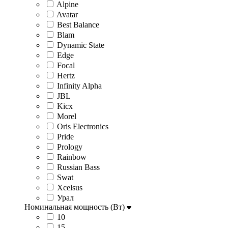
Alpine
Avatar
Best Balance
Blam
Dynamic State
Edge
Focal
Hertz
Infinity Alpha
JBL
Kicx
Morel
Oris Electronics
Pride
Prology
Rainbow
Russian Bass
Swat
Xcelsus
Урал
Номинальная мощность (Вт)
10
15