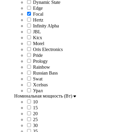
Dynamic State
Edge
Focal
Hertz
Infinity Alpha
JBL
Kicx
Morel
Oris Electronics
Pride
Prology
Rainbow
Russian Bass
Swat
Xcelsus
Урал
Номинальная мощность (Вт)
10
15
20
25
30
35