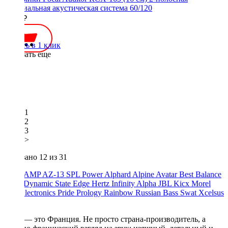
коаксиальная акустическая система 60/120
5700 ₽
Купить в 1 клик
Показать еще
1
2
3
>
Показано
12
из 31
ACV
AMP
AZ-13 SPL Power
Alphard
Alpine
Avatar
Best Balance
Blam
Dynamic State
Edge
Hertz
Infinity Alpha
JBL
Kicx
Morel
Oris Electronics
Pride
Prology
Rainbow
Russian Bass
Swat
Xcelsus
Урал
Focal — это Франция. Не просто страна-производитель, а