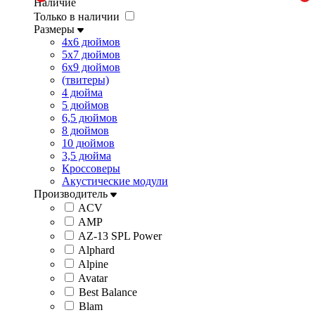
Наличие
Только в наличии
Размеры
4x6 дюймов
5x7 дюймов
6x9 дюймов
(твитеры)
4 дюйма
5 дюймов
6,5 дюймов
8 дюймов
10 дюймов
3,5 дюйма
Кроссоверы
Акустические модули
Производитель
ACV
AMP
AZ-13 SPL Power
Alphard
Alpine
Avatar
Best Balance
Blam