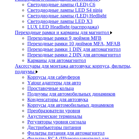
Светодиодные лампы (LED) C6
Светодиодные лампы LED S4 ninja
Светодиодные лампы (LED) Hedlight
Светодиодные лампы LED X3
LUX LED Headlight (распродажа)
Переходные рамки и карманы для магнитол
Переходные рамки 9 дюймов MFB
Переходные рамки 10 дюймов MFA, MFAB
Переходные рамки 1 DIN для автомагнитол
Переходные рамки 2 DIN для автомагнитол
Карманы для автомагнитол
Аксессуары для монтажа автозвука: корпуса, фильтры,
подиумы
Корпусы для сабвуферов
Yаtour адаптеры для авто
Проставочные кольца
Подиумы для автомобильных динамиков
Конденсаторы для автозвука
Корпусы для автомобильных динамиков
Преобразователи уровня
Акустические терминалы
Регуляторы уровня сигнала
Дистрибьюторы питания
Фильтры питания для автомагнитол
Фильтры RCA (Шумоподавители) для