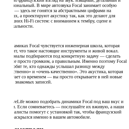
именно французский взгляд на звук: изящный, детальный и
эмоциональный. В мире автозвука Focal занимает особую
нишу — здесь не гонятся за абстрактными цифрами на
стендах, а проектируют акустику так, как это делают для
домашних Hi-Fi систем: с вниманием к тембру, сцене и
музыкальности.
В динамиках Focal чувствуется инженерная школа, которая
помнит, что такое настоящие инструменты и живой вокал.
Материалы подбираются под конкретную задачу — сделать
звук не просто громким, а правильным. Именно поэтому Focal
так любят те, кто однажды услышал разницу между
«качественно» и «очень качественно». Это акустика, которая
не устает со временем — вы просто открываете в ней новые
грани знакомых записей.
В DriveLife можно подобрать динамики Focal под ваш вкус и
задачи. Если сомневаетесь — послушайте их вживую, а наши
специалисты помогут с установкой так, чтобы французский
звук раскрылся именно в вашем автомобиле.