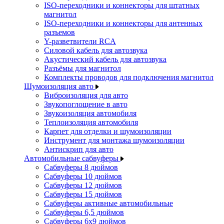
ISO-переходники и коннекторы для штатных
магнитол
ISO-переходники и коннекторы для антенных
разъемов
Y-разветвители RCA
Силовой кабель для автозвука
Акустический кабель для автозвука
Разъёмы для магнитол
Комплекты проводов для подключения магнитол
Шумоизоляция авто
Виброизоляция для авто
Звукопоглощение в авто
Звукоизоляция автомобиля
Теплоизоляция автомобиля
Карпет для отделки и шумоизоляции
Инструмент для монтажа шумоизоляции
Антискрип для авто
Автомобильные сабвуферы
Сабвуферы 8 дюймов
Сабвуферы 10 дюймов
Сабвуферы 12 дюймов
Сабвуферы 15 дюймов
Сабвуферы активные автомобильные
Сабвуферы 6,5 дюймов
Сабвуферы 6x9 дюймов