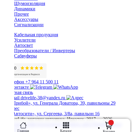
Шумоизоляция
Динамики
Прочее
Аксессуары
Сигнализации
Кабельная продукция
Усилители
Автосвет
Преобразователи / Инвертеры
Сабвуферы
+7 964 11 500 11
Обратная связь
drivelife-38@yandex.ru
ТЦ «Прибой», ул. Генерала Доватора, 39, павильоны 29
ТЦ «Автосити», ул. Сергеева, 3/8а, павильон 16
© DriveLife, магазин автозвука, Иркутск. 2017 — 2026
Политика конфиденциальности
Карта сайта
Разработано в
Prime Group
Главная
Каталог
Корзина