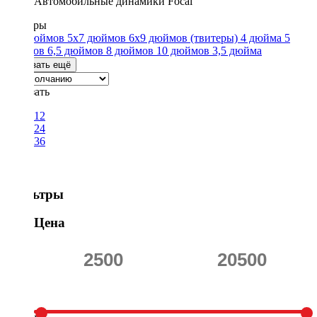
Автомобильные динамики Focal
Размеры
4x6 дюймов
5x7 дюймов
6x9 дюймов
(твитеры)
4 дюйма
5
дюймов
6,5 дюймов
8 дюймов
10 дюймов
3,5 дюйма
Показать ещё
Показать
12
24
36
Фильтры
Цена