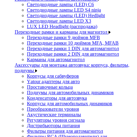
Светодиодные лампы (LED) C6
Светодиодные лампы LED S4 ninja
Светодиодные лампы (LED) Hedlight
Светодиодные лампы LED X3
LUX LED Headlight (распродажа)
Переходные рамки и карманы для магнитол
Переходные рамки 9 дюймов MFB
Переходные рамки 10 дюймов MFA, MFAB
Переходные рамки 1 DIN для автомагнитол
Переходные рамки 2 DIN для автомагнитол
Карманы для автомагнитол
Аксессуары для монтажа автозвука: корпуса, фильтры,
подиумы
Корпусы для сабвуферов
Yаtour адаптеры для авто
Проставочные кольца
Подиумы для автомобильных динамиков
Конденсаторы для автозвука
Корпусы для автомобильных динамиков
Преобразователи уровня
Акустические терминалы
Регуляторы уровня сигнала
Дистрибьюторы питания
Фильтры питания для автомагнитол
Фильтры RCA (Шумоподавители) для