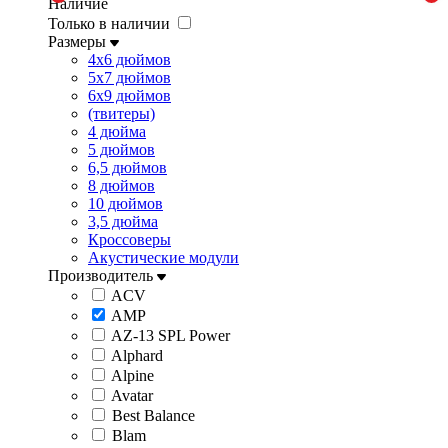
Наличие
Только в наличии
Размеры
4x6 дюймов
5x7 дюймов
6x9 дюймов
(твитеры)
4 дюйма
5 дюймов
6,5 дюймов
8 дюймов
10 дюймов
3,5 дюйма
Кроссоверы
Акустические модули
Производитель
ACV
AMP
AZ-13 SPL Power
Alphard
Alpine
Avatar
Best Balance
Blam