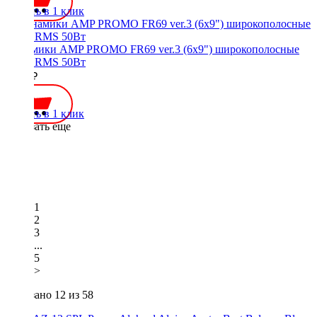
Купить в 1 клик
Динамики AMP PROMO FR69 ver.3 (6x9") широкополосные
(2шт) RMS 50Вт
3000 ₽
Купить в 1 клик
Показать еще
1
2
3
...
5
>
Показано
12
из 58