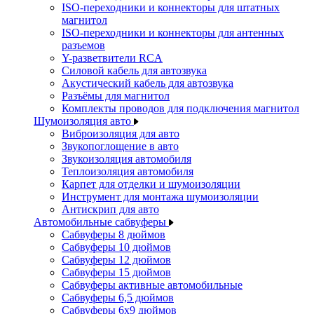
ISO-переходники и коннекторы для штатных
магнитол
ISO-переходники и коннекторы для антенных
разъемов
Y-разветвители RCA
Силовой кабель для автозвука
Акустический кабель для автозвука
Разъёмы для магнитол
Комплекты проводов для подключения магнитол
Шумоизоляция авто
Виброизоляция для авто
Звукопоглощение в авто
Звукоизоляция автомобиля
Теплоизоляция автомобиля
Карпет для отделки и шумоизоляции
Инструмент для монтажа шумоизоляции
Антискрип для авто
Автомобильные сабвуферы
Сабвуферы 8 дюймов
Сабвуферы 10 дюймов
Сабвуферы 12 дюймов
Сабвуферы 15 дюймов
Сабвуферы активные автомобильные
Сабвуферы 6,5 дюймов
Сабвуферы 6x9 дюймов