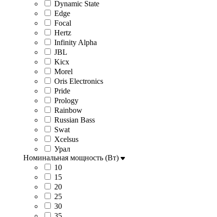
Dynamic State
Edge
Focal
Hertz
Infinity Alpha
JBL
Kicx
Morel
Oris Electronics
Pride
Prology
Rainbow
Russian Bass
Swat
Xcelsus
Урал
Номинальная мощность (Вт)
10
15
20
25
30
35