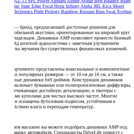
ACV
AZ-13 SPL Power
Alphard
Alpine
Avatar
Best Balance
Blam
Dynamic State
Edge
Focal
Hertz
Infinity Alpha
JBL
Kicx
Morel
Oris Electronics
Pride
Prology
Rainbow
Russian Bass
Swat
Xcelsus
Урал
AMP — бренд, предлагающий доступные решения для
автомобильной акустики, ориентированные на широкий круг
автовладельцев. Динамики AMP позволяют провести базовый
апгрейд штатной аудиосистемы с заметным улучшением
качества звучания без существенных финансовых вложений.
В ассортименте представлены коаксиальные и компонентные
модели популярных размеров — от 10 см до 16 см, а также
овальные динамики 6x9 дюймов. Конструкция динамиков
AMP включает бумажные или полипропиленовые диффузоры,
обеспечивающие достойную детализацию, и твитеры с
мягкими куполами для чистых высоких частот. Многие
модели оснащены бутиловым подвесом, устойчивым к
воздействию влаги и перепадам температур.
В нашем магазине вы можете подобрать динамики AMP под
вашу марку автомобиля. Специалисты DriveLife помогут с