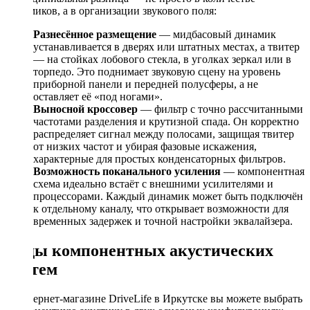
динамиков, а в организации звукового поля:
Разнесённое размещение
— мидбасовый динамик
устанавливается в дверях или штатных местах, а твитер
— на стойках лобового стекла, в уголках зеркал или в
торпедо. Это поднимает звуковую сцену на уровень
приборной панели и передней полусферы, а не
оставляет её «под ногами».
Выносной кроссовер
— фильтр с точно рассчитанными
частотами разделения и крутизной спада. Он корректно
распределяет сигнал между полосами, защищая твитер
от низких частот и убирая фазовые искажения,
характерные для простых конденсаторных фильтров.
Возможность поканального усиления
— компонентная
схема идеально встаёт с внешними усилителями и
процессорами. Каждый динамик может быть подключён
к отдельному каналу, что открывает возможности для
временных задержек и точной настройки эквалайзера.
Виды компонентных акустических
систем
В интернет-магазине DriveLife в Иркутске вы можете выбрать