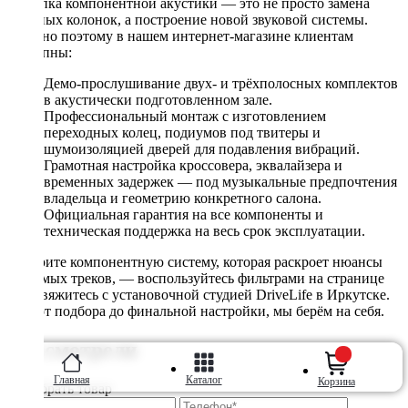
Покупка компонентной акустики — это не просто замена
штатных колонок, а построение новой звуковой системы.
Именно поэтому в нашем интернет-магазине клиентам
доступны:
Демо-прослушивание двух- и трёхполосных комплектов
в акустически подготовленном зале.
Профессиональный монтаж с изготовлением
переходных колец, подиумов под твитеры и
шумоизоляцией дверей для подавления вибраций.
Грамотная настройка кроссовера, эквалайзера и
временных задержек — под музыкальные предпочтения
владельца и геометрию конкретного салона.
Официальная гарантия на все компоненты и
техническая поддержка на весь срок эксплуатации.
Соберите компонентную систему, которая раскроет нюансы
любимых треков, — воспользуйтесь фильтрами на странице
или свяжитесь с установочной студией DriveLife в Иркутске.
Всё, от подбора до финальной настройки, мы берём на себя.
Вы смотрели
Главная
Каталог
Корзина
Подобрать товар