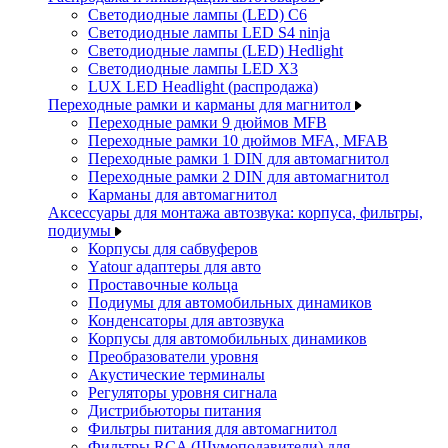
Светодиодные лампы (LED) C6
Светодиодные лампы LED S4 ninja
Светодиодные лампы (LED) Hedlight
Светодиодные лампы LED X3
LUX LED Headlight (распродажа)
Переходные рамки и карманы для магнитол
Переходные рамки 9 дюймов MFB
Переходные рамки 10 дюймов MFA, MFAB
Переходные рамки 1 DIN для автомагнитол
Переходные рамки 2 DIN для автомагнитол
Карманы для автомагнитол
Аксессуары для монтажа автозвука: корпуса, фильтры,
подиумы
Корпусы для сабвуферов
Yаtour адаптеры для авто
Проставочные кольца
Подиумы для автомобильных динамиков
Конденсаторы для автозвука
Корпусы для автомобильных динамиков
Преобразователи уровня
Акустические терминалы
Регуляторы уровня сигнала
Дистрибьюторы питания
Фильтры питания для автомагнитол
Фильтры RCA (Шумоподавители) для