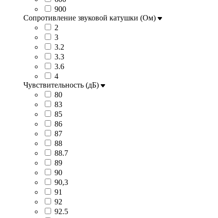
900
Сопротивление звуковой катушки (Ом)
2
3
3.2
3.3
3.6
4
Чувствительность (дБ)
80
83
85
86
87
88
88.7
89
90
90,3
91
92
92.5