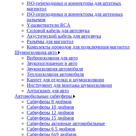
ISO-переходники и коннекторы для штатных
магнитол
ISO-переходники и коннекторы для антенных
разъемов
Y-разветвители RCA
Силовой кабель для автозвука
Акустический кабель для автозвука
Разъёмы для магнитол
Комплекты проводов для подключения магнитол
Шумоизоляция авто
Виброизоляция для авто
Звукопоглощение в авто
Звукоизоляция автомобиля
Теплоизоляция автомобиля
Карпет для отделки и шумоизоляции
Инструмент для монтажа шумоизоляции
Антискрип для авто
Автомобильные сабвуферы
Сабвуферы 8 дюймов
Сабвуферы 10 дюймов
Сабвуферы 12 дюймов
Сабвуферы 15 дюймов
Сабвуферы активные автомобильные
Сабвуферы 6,5 дюймов
Сабвуферы 6x9 дюймов