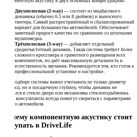
компонентную акустику в двух основных конфигурациях:
Двухполосная (2-way)
— состоит из мидбасового
динамика (обычно 6.5 или 8 дюймов) и выносного
твитера. Самый распространённый и сбалансированный
вариант для большинства автомобилей. Обеспечивает
заметный прирост качества по сравнению со штатными
мультимедиа.
Трёхполосная (3-way)
— добавляет отдельный
среднечастотный динамик. Такая система требует более
сложного кроссовера и грамотного размещения всех
компонентов, но даёт максимальную детальность и
естественность звучания. Рекомендуется тем, кто готов к
профессиональной установке и настройке.
При подборе системы важно учитывать не только диаметр
мидбаса, но и посадочную глубину, чтобы динамик не
упирался в стекло двери или механизмы стеклоподъёмника.
Наши консультанты всегда помогут свериться с параметрами
вашего автомобиля.
Почему компонентную акустику стоит
покупать в DriveLife