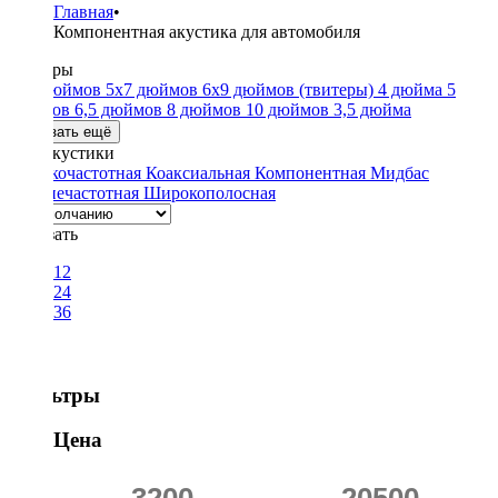
Главная
•
Компонентная акустика для автомобиля
Размеры
4x6 дюймов
5x7 дюймов
6x9 дюймов
(твитеры)
4 дюйма
5
дюймов
6,5 дюймов
8 дюймов
10 дюймов
3,5 дюйма
Показать ещё
Тип акустики
Высокочастотная
Коаксиальная
Компонентная
Мидбас
Среднечастотная
Широкополосная
Показать
12
24
36
Фильтры
Цена