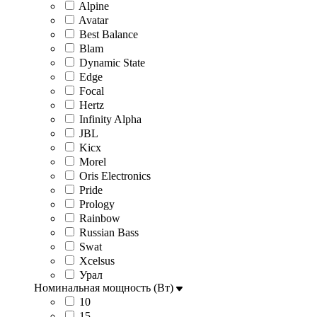
Alpine
Avatar
Best Balance
Blam
Dynamic State
Edge
Focal
Hertz
Infinity Alpha
JBL
Kicx
Morel
Oris Electronics
Pride
Prology
Rainbow
Russian Bass
Swat
Xcelsus
Урал
Номинальная мощность (Вт)
10
15