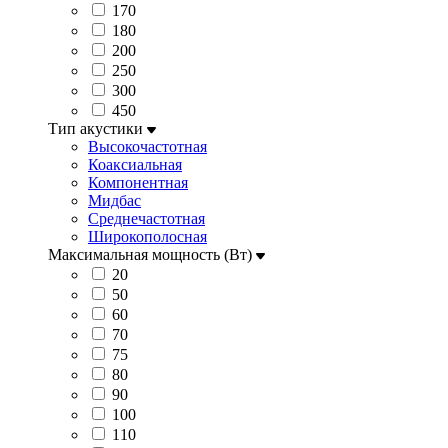
170
180
200
250
300
450
Тип акустики
Высокочастотная
Коаксиальная
Компонентная
Мидбас
Среднечастотная
Широкополосная
Максимальная мощность (Вт)
20
50
60
70
75
80
90
100
110