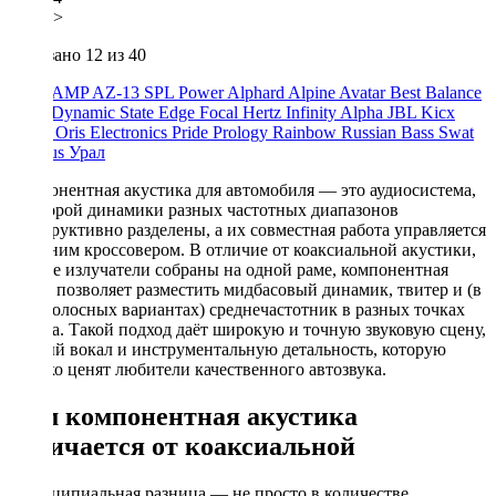
>
Показано
12
из 40
ACV
AMP
AZ-13 SPL Power
Alphard
Alpine
Avatar
Best Balance
Blam
Dynamic State
Edge
Focal
Hertz
Infinity Alpha
JBL
Kicx
Morel
Oris Electronics
Pride
Prology
Rainbow
Russian Bass
Swat
Xcelsus
Урал
Компонентная акустика для автомобиля — это аудиосистема,
в которой динамики разных частотных диапазонов
конструктивно разделены, а их совместная работа управляется
внешним кроссовером. В отличие от коаксиальной акустики,
где все излучатели собраны на одной раме, компонентная
схема позволяет разместить мидбасовый динамик, твитер и (в
трёхполосных вариантах) среднечастотник в разных точках
салона. Такой подход даёт широкую и точную звуковую сцену,
чистый вокал и инструментальную детальность, которую
высоко ценят любители качественного автозвука.
Чем компонентная акустика
отличается от коаксиальной
Принципиальная разница — не просто в количестве