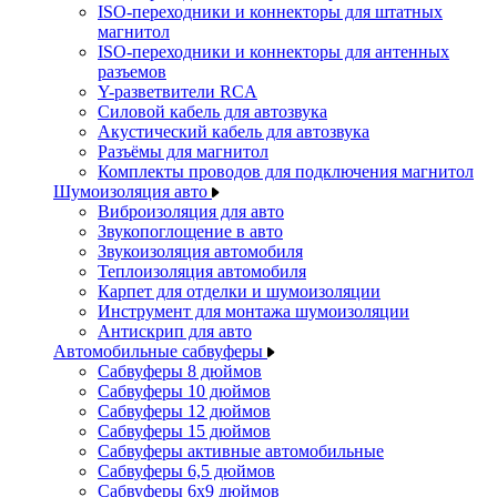
ISO-переходники и коннекторы для штатных
магнитол
ISO-переходники и коннекторы для антенных
разъемов
Y-разветвители RCA
Силовой кабель для автозвука
Акустический кабель для автозвука
Разъёмы для магнитол
Комплекты проводов для подключения магнитол
Шумоизоляция авто
Виброизоляция для авто
Звукопоглощение в авто
Звукоизоляция автомобиля
Теплоизоляция автомобиля
Карпет для отделки и шумоизоляции
Инструмент для монтажа шумоизоляции
Антискрип для авто
Автомобильные сабвуферы
Сабвуферы 8 дюймов
Сабвуферы 10 дюймов
Сабвуферы 12 дюймов
Сабвуферы 15 дюймов
Сабвуферы активные автомобильные
Сабвуферы 6,5 дюймов
Сабвуферы 6x9 дюймов