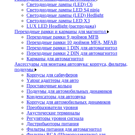
Светодиодные лампы (LED) C6
Светодиодные лампы LED S4 ninja
Светодиодные лампы (LED) Hedlight
Светодиодные лампы LED X3
LUX LED Headlight (распродажа)
Переходные рамки и карманы для магнитол
Переходные рамки 9 дюймов MFB
Переходные рамки 10 дюймов MFA, MFAB
Переходные рамки 1 DIN для автомагнитол
Переходные рамки 2 DIN для автомагнитол
Карманы для автомагнитол
Аксессуары для монтажа автозвука: корпуса, фильтры,
подиумы
Корпусы для сабвуферов
Yаtour адаптеры для авто
Проставочные кольца
Подиумы для автомобильных динамиков
Конденсаторы для автозвука
Корпусы для автомобильных динамиков
Преобразователи уровня
Акустические терминалы
Регуляторы уровня сигнала
Дистрибьюторы питания
Фильтры питания для автомагнитол
Фильтры RCA (Шумоподавители) для