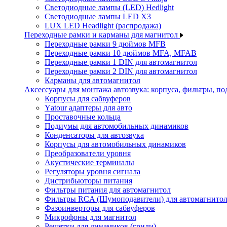
Светодиодные лампы (LED) Hedlight
Светодиодные лампы LED X3
LUX LED Headlight (распродажа)
Переходные рамки и карманы для магнитол
Переходные рамки 9 дюймов MFB
Переходные рамки 10 дюймов MFA, MFAB
Переходные рамки 1 DIN для автомагнитол
Переходные рамки 2 DIN для автомагнитол
Карманы для автомагнитол
Аксессуары для монтажа автозвука: корпуса, фильтры, 
Корпусы для сабвуферов
Yаtour адаптеры для авто
Проставочные кольца
Подиумы для автомобильных динамиков
Конденсаторы для автозвука
Корпусы для автомобильных динамиков
Преобразователи уровня
Акустические терминалы
Регуляторы уровня сигнала
Дистрибьюторы питания
Фильтры питания для автомагнитол
Фильтры RCA (Шумоподавители) для автомагнито
Фазоинверторы для сабвуферов
Микрофоны для магнитол
Решетки для динамиков (грили)