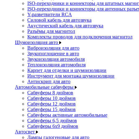
ISO-переходники и коннекторы для штатных магни
ISO-переходники и коннекторы для антенных разъ
Y-разветвители RCA
Силовой кабель для автозвука
Акустический кабель для автозвука
Разъёмы для магнитол
Комплекты проводов для подключения магнитол
Шумоизоляция авто
Виброизоляция для авто
Звукопоглощение в авто
Звукоизоляция автомобиля
Теплоизоляция автомобиля
Карпет для отделки и шумоизоляции
Инструмент для монтажа шумоизоляции
Антискрип для авто
Автомобильные сабвуферы
Сабвуферы 8 дюймов
Сабвуферы 10 дюймов
Сабвуферы 12 дюймов
Сабвуферы 15 дюймов
Сабвуферы активные автомобильные
Сабвуферы 6,5 дюймов
Сабвуферы 6x9 дюймов
Автосвет
Лампы галогеновые для авто