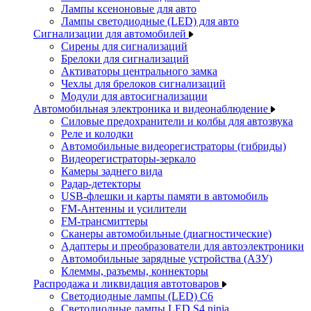
Лампы ксеноновые для авто
Лампы светодиодные (LED) для авто
Сигнализации для автомобилей
Сирены для сигнализаций
Брелоки для сигнализаций
Активаторы центрального замка
Чехлы для брелоков сигнализаций
Модули для автосигнализации
Автомобильная электроника и видеонаблюдение
Силовые предохранители и колбы для автозвука
Реле и колодки
Автомобильные видеорегистраторы (гибриды)
Видеорегистраторы-зеркало
Камеры заднего вида
Радар-детекторы
USB-флешки и карты памяти в автомобиль
FM-Антенны и усилители
FM-трансмиттеры
Сканеры автомобильные (диагностические)
Адаптеры и преобразователи для автоэлектроники
Автомобильные зарядные устройства (АЗУ)
Клеммы, разъемы, коннекторы
Распродажа и ликвидация автотоваров
Светодиодные лампы (LED) C6
Светодиодные лампы LED S4 ninja