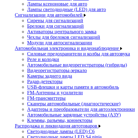
Лампы ксеноновые для авто
Лампы светодиодные (LED) для авто
Сигнализации для автомобилей
Сирены для сигнализаций
Брелоки для сигнализаций
Активаторы центрального замка
Чехлы для брелоков сигнализаций
Модули для автосигнализации
Автомобильная электроника и видеонаблюдение
Силовые предохранители и колбы для автозвука
Реле и колодки
Автомобильные видеорегистраторы (гибриды)
Видеорегистраторы-зеркало
Камеры заднего вида
Радар-детекторы
USB-флешки и карты памяти в автомобиль
FM-Антенны и усилители
FM-трансмиттеры
Сканеры автомобильные (диагностические)
Адаптеры и преобразователи для автоэлектроники
Автомобильные зарядные устройства (АЗУ)
Клеммы, разъемы, коннекторы
Распродажа и ликвидация автотоваров
Светодиодные лампы (LED) C6
Светодиодные лампы LED S4 ninja