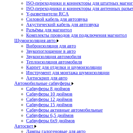
ISO-переходники и коннекторы для штатных магни
ISO-переходники и коннекторы для антенных разъ
Y-разветвители RCA
Силовой кабель для автозвука
Акустический кабель для автозвука
Разъёмы для магнитол
Комплекты проводов для подключения магнитол
Шумоизоляция авто
Виброизоляция для авто
Звукопоглощение в авто
Звукоизоляция автомобиля
Теплоизоляция автомобиля
Карпет для отделки и шумоизоляции
Инструмент для монтажа шумоизоляции
Антискрип для авто
Автомобильные сабвуферы
Сабвуферы 8 дюймов
Сабвуферы 10 дюймов
Сабвуферы 12 дюймов
Сабвуферы 15 дюймов
Сабвуферы активные автомобильные
Сабвуферы 6,5 дюймов
Сабвуферы 6x9 дюймов
Автосвет
Лампы галогеновые для авто