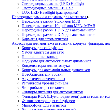
Светодиодные лампы (LED) Hedlight
Светодиодные лампы LED X3
LUX LED Headlight (распродажа)
Переходные рамки и карманы для магнитол
Переходные рамки 9 дюймов MFB
Переходные рамки 10 дюймов MFA, MFAB
Переходные рамки 1 DIN для автомагнитол
Переходные рамки 2 DIN для автомагнитол
Карманы для автомагнитол
Аксессуары для монтажа автозвука: корпуса, фильтры, 
Корпусы для сабвуферов
Yаtour адаптеры для авто
Проставочные кольца
Подиумы для автомобильных динамиков
Конденсаторы для автозвука
Корпусы для автомобильных динамиков
Преобразователи уровня
Акустические терминалы
Регуляторы уровня сигнала
Дистрибьюторы питания
Фильтры питания для автомагнитол
Фильтры RCA (Шумоподавители) для автомагнито
Фазоинверторы для сабвуферов
Микрофоны для магнитол
Решетки для динамиков (грили)