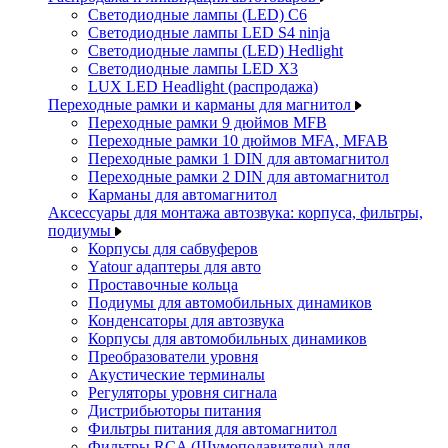
Светодиодные лампы (LED) C6
Светодиодные лампы LED S4 ninja
Светодиодные лампы (LED) Hedlight
Светодиодные лампы LED X3
LUX LED Headlight (распродажа)
Переходные рамки и карманы для магнитол
Переходные рамки 9 дюймов MFB
Переходные рамки 10 дюймов MFA, MFAB
Переходные рамки 1 DIN для автомагнитол
Переходные рамки 2 DIN для автомагнитол
Карманы для автомагнитол
Аксессуары для монтажа автозвука: корпуса, фильтры,
подиумы
Корпусы для сабвуферов
Yаtour адаптеры для авто
Проставочные кольца
Подиумы для автомобильных динамиков
Конденсаторы для автозвука
Корпусы для автомобильных динамиков
Преобразователи уровня
Акустические терминалы
Регуляторы уровня сигнала
Дистрибьюторы питания
Фильтры питания для автомагнитол
Фильтры RCA (Шумоподавители) для