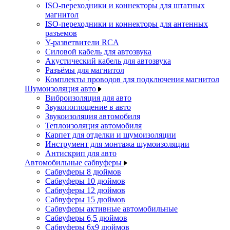
ISO-переходники и коннекторы для штатных
магнитол
ISO-переходники и коннекторы для антенных
разъемов
Y-разветвители RCA
Силовой кабель для автозвука
Акустический кабель для автозвука
Разъёмы для магнитол
Комплекты проводов для подключения магнитол
Шумоизоляция авто
Виброизоляция для авто
Звукопоглощение в авто
Звукоизоляция автомобиля
Теплоизоляция автомобиля
Карпет для отделки и шумоизоляции
Инструмент для монтажа шумоизоляции
Антискрип для авто
Автомобильные сабвуферы
Сабвуферы 8 дюймов
Сабвуферы 10 дюймов
Сабвуферы 12 дюймов
Сабвуферы 15 дюймов
Сабвуферы активные автомобильные
Сабвуферы 6,5 дюймов
Сабвуферы 6x9 дюймов