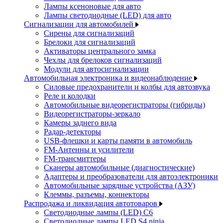
Лампы ксеноновые для авто
Лампы светодиодные (LED) для авто
Сигнализации для автомобилей
Сирены для сигнализаций
Брелоки для сигнализаций
Активаторы центрального замка
Чехлы для брелоков сигнализаций
Модули для автосигнализации
Автомобильная электроника и видеонаблюдение
Силовые предохранители и колбы для автозвука
Реле и колодки
Автомобильные видеорегистраторы (гибриды)
Видеорегистраторы-зеркало
Камеры заднего вида
Радар-детекторы
USB-флешки и карты памяти в автомобиль
FM-Антенны и усилители
FM-трансмиттеры
Сканеры автомобильные (диагностические)
Адаптеры и преобразователи для автоэлектроники
Автомобильные зарядные устройства (АЗУ)
Клеммы, разъемы, коннекторы
Распродажа и ликвидация автотоваров
Светодиодные лампы (LED) C6
Светодиодные лампы LED S4 ninja