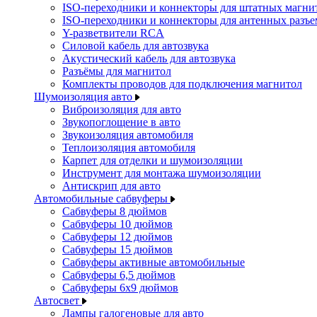
ISO-переходники и коннекторы для штатных магни
ISO-переходники и коннекторы для антенных разъ
Y-разветвители RCA
Силовой кабель для автозвука
Акустический кабель для автозвука
Разъёмы для магнитол
Комплекты проводов для подключения магнитол
Шумоизоляция авто
Виброизоляция для авто
Звукопоглощение в авто
Звукоизоляция автомобиля
Теплоизоляция автомобиля
Карпет для отделки и шумоизоляции
Инструмент для монтажа шумоизоляции
Антискрип для авто
Автомобильные сабвуферы
Сабвуферы 8 дюймов
Сабвуферы 10 дюймов
Сабвуферы 12 дюймов
Сабвуферы 15 дюймов
Сабвуферы активные автомобильные
Сабвуферы 6,5 дюймов
Сабвуферы 6x9 дюймов
Автосвет
Лампы галогеновые для авто