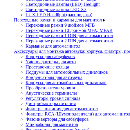
Светодиодные лампы (LED) Hedlight
Светодиодные лампы LED X3
LUX LED Headlight (распродажа)
Переходные рамки и карманы для магнитол
Переходные рамки 9 дюймов MFB
Переходные рамки 10 дюймов MFA, MFAB
Переходные рамки 1 DIN для автомагнитол
Переходные рамки 2 DIN для автомагнитол
Карманы для автомагнитол
Аксессуары для монтажа автозвука: корпуса, фильтры, 
Корпусы для сабвуферов
Yаtour адаптеры для авто
Проставочные кольца
Подиумы для автомобильных динамиков
Конденсаторы для автозвука
Корпусы для автомобильных динамиков
Преобразователи уровня
Акустические терминалы
Регуляторы уровня сигнала
Дистрибьюторы питания
Фильтры питания для автомагнитол
Фильтры RCA (Шумоподавители) для автомагнито
Фазоинверторы для сабвуферов
Микрофоны для магнитол
Решетки для динамиков (грили)