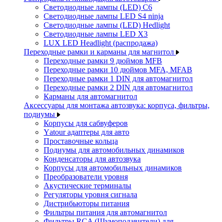
Светодиодные лампы (LED) C6
Светодиодные лампы LED S4 ninja
Светодиодные лампы (LED) Hedlight
Светодиодные лампы LED X3
LUX LED Headlight (распродажа)
Переходные рамки и карманы для магнитол
Переходные рамки 9 дюймов MFB
Переходные рамки 10 дюймов MFA, MFAB
Переходные рамки 1 DIN для автомагнитол
Переходные рамки 2 DIN для автомагнитол
Карманы для автомагнитол
Аксессуары для монтажа автозвука: корпуса, фильтры,
подиумы
Корпусы для сабвуферов
Yаtour адаптеры для авто
Проставочные кольца
Подиумы для автомобильных динамиков
Конденсаторы для автозвука
Корпусы для автомобильных динамиков
Преобразователи уровня
Акустические терминалы
Регуляторы уровня сигнала
Дистрибьюторы питания
Фильтры питания для автомагнитол
Фильтры RCA (Шумоподавители) для