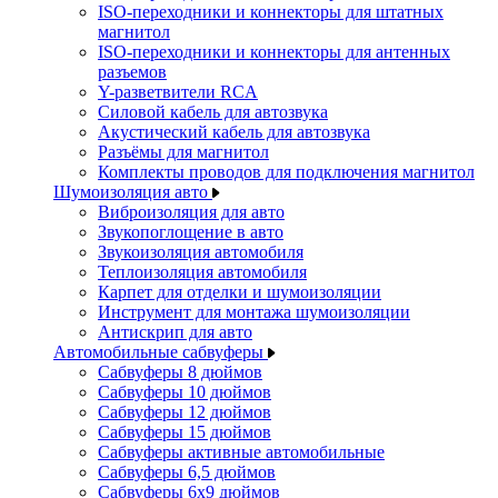
ISO-переходники и коннекторы для штатных
магнитол
ISO-переходники и коннекторы для антенных
разъемов
Y-разветвители RCA
Силовой кабель для автозвука
Акустический кабель для автозвука
Разъёмы для магнитол
Комплекты проводов для подключения магнитол
Шумоизоляция авто
Виброизоляция для авто
Звукопоглощение в авто
Звукоизоляция автомобиля
Теплоизоляция автомобиля
Карпет для отделки и шумоизоляции
Инструмент для монтажа шумоизоляции
Антискрип для авто
Автомобильные сабвуферы
Сабвуферы 8 дюймов
Сабвуферы 10 дюймов
Сабвуферы 12 дюймов
Сабвуферы 15 дюймов
Сабвуферы активные автомобильные
Сабвуферы 6,5 дюймов
Сабвуферы 6x9 дюймов