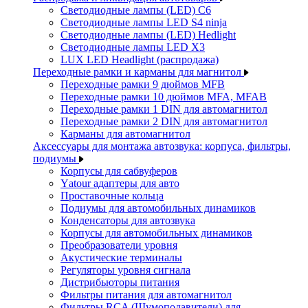
Светодиодные лампы (LED) C6
Светодиодные лампы LED S4 ninja
Светодиодные лампы (LED) Hedlight
Светодиодные лампы LED X3
LUX LED Headlight (распродажа)
Переходные рамки и карманы для магнитол
Переходные рамки 9 дюймов MFB
Переходные рамки 10 дюймов MFA, MFAB
Переходные рамки 1 DIN для автомагнитол
Переходные рамки 2 DIN для автомагнитол
Карманы для автомагнитол
Аксессуары для монтажа автозвука: корпуса, фильтры,
подиумы
Корпусы для сабвуферов
Yаtour адаптеры для авто
Проставочные кольца
Подиумы для автомобильных динамиков
Конденсаторы для автозвука
Корпусы для автомобильных динамиков
Преобразователи уровня
Акустические терминалы
Регуляторы уровня сигнала
Дистрибьюторы питания
Фильтры питания для автомагнитол
Фильтры RCA (Шумоподавители) для