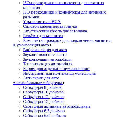
ISO-переходники и коннекторы для штатных
магнитол
ISO-переходники и коннекторы для антенных
разъемов
Y-разветвители RCA
Силовой кабель для автозвука
Акустический кабель для автозвука
Разъёмы для магнитол
Комплекты проводов для подключения магнитол
Шумоизоляция авто
Виброизоляция для авто
Звукопоглощение в авто
Звукоизоляция автомобиля
Теплоизоляция автомобиля
Карпет для отделки и шумоизоляции
Инструмент для монтажа шумоизоляции
Антискрип для авто
Автомобильные сабвуферы
Сабвуферы 8 дюймов
Сабвуферы 10 дюймов
Сабвуферы 12 дюймов
Сабвуферы 15 дюймов
Сабвуферы активные автомобильные
Сабвуферы 6,5 дюймов
Сабвуферы 6x9 дюймов