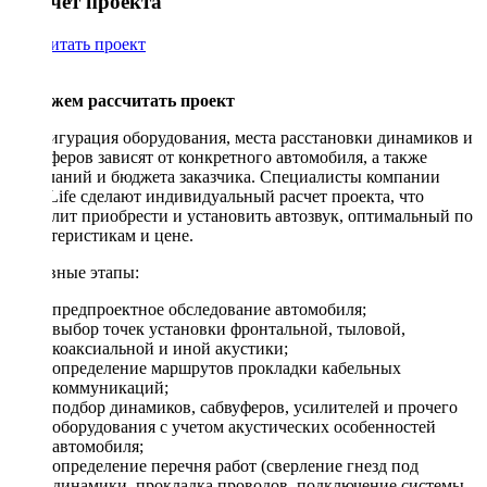
Рассчет проекта
Рассчитать проект
Поможем рассчитать проект
Конфигурация оборудования, места расстановки динамиков и
сабвуферов зависят от конкретного автомобиля, а также
пожеланий и бюджета заказчика. Специалисты компании
DriveLife сделают индивидуальный расчет проекта, что
позволит приобрести и установить автозвук, оптимальный по
характеристикам и цене.
Основные этапы:
предпроектное обследование автомобиля;
выбор точек установки фронтальной, тыловой,
коаксиальной и иной акустики;
определение маршрутов прокладки кабельных
коммуникаций;
подбор динамиков, сабвуферов, усилителей и прочего
оборудования с учетом акустических особенностей
автомобиля;
определение перечня работ (сверление гнезд под
динамики, прокладка проводов, подключение системы,