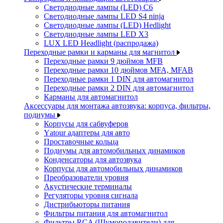
Светодиодные лампы (LED) C6
Светодиодные лампы LED S4 ninja
Светодиодные лампы (LED) Hedlight
Светодиодные лампы LED X3
LUX LED Headlight (распродажа)
Переходные рамки и карманы для магнитол
Переходные рамки 9 дюймов MFB
Переходные рамки 10 дюймов MFA, MFAB
Переходные рамки 1 DIN для автомагнитол
Переходные рамки 2 DIN для автомагнитол
Карманы для автомагнитол
Аксессуары для монтажа автозвука: корпуса, фильтры,
подиумы
Корпусы для сабвуферов
Yаtour адаптеры для авто
Проставочные кольца
Подиумы для автомобильных динамиков
Конденсаторы для автозвука
Корпусы для автомобильных динамиков
Преобразователи уровня
Акустические терминалы
Регуляторы уровня сигнала
Дистрибьюторы питания
Фильтры питания для автомагнитол
Фильтры RCA (Шумоподавители) для