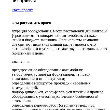
Рассчет проекта
Рассчитать проект
Поможем рассчитать проект
Конфигурация оборудования, места расстановки динамиков и
сабвуферов зависят от конкретного автомобиля, а также
пожеланий и бюджета заказчика. Специалисты компании
DriveLife сделают индивидуальный расчет проекта, что
позволит приобрести и установить автозвук, оптимальный по
характеристикам и цене.
Основные этапы:
предпроектное обследование автомобиля;
выбор точек установки фронтальной, тыловой,
коаксиальной и иной акустики;
определение маршрутов прокладки кабельных
коммуникаций;
подбор динамиков, сабвуферов, усилителей и прочего
оборудования с учетом акустических особенностей
автомобиля;
определение перечня работ (сверление гнезд под
динамики, прокладка проводов, подключение системы,