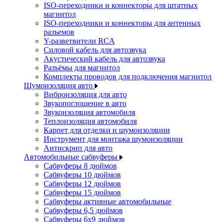
ISO-переходники и коннекторы для штатных
магнитол
ISO-переходники и коннекторы для антенных
разъемов
Y-разветвители RCA
Силовой кабель для автозвука
Акустический кабель для автозвука
Разъёмы для магнитол
Комплекты проводов для подключения магнитол
Шумоизоляция авто
Виброизоляция для авто
Звукопоглощение в авто
Звукоизоляция автомобиля
Теплоизоляция автомобиля
Карпет для отделки и шумоизоляции
Инструмент для монтажа шумоизоляции
Антискрип для авто
Автомобильные сабвуферы
Сабвуферы 8 дюймов
Сабвуферы 10 дюймов
Сабвуферы 12 дюймов
Сабвуферы 15 дюймов
Сабвуферы активные автомобильные
Сабвуферы 6,5 дюймов
Сабвуферы 6x9 дюймов