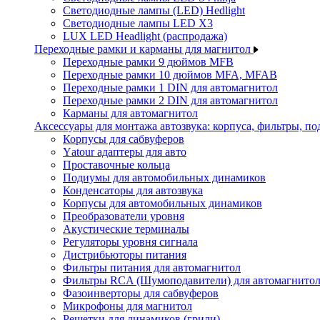
Светодиодные лампы (LED) Hedlight
Светодиодные лампы LED X3
LUX LED Headlight (распродажа)
Переходные рамки и карманы для магнитол
Переходные рамки 9 дюймов MFB
Переходные рамки 10 дюймов MFA, MFAB
Переходные рамки 1 DIN для автомагнитол
Переходные рамки 2 DIN для автомагнитол
Карманы для автомагнитол
Аксессуары для монтажа автозвука: корпуса, фильтры, 
Корпусы для сабвуферов
Yаtour адаптеры для авто
Проставочные кольца
Подиумы для автомобильных динамиков
Конденсаторы для автозвука
Корпусы для автомобильных динамиков
Преобразователи уровня
Акустические терминалы
Регуляторы уровня сигнала
Дистрибьюторы питания
Фильтры питания для автомагнитол
Фильтры RCA (Шумоподавители) для автомагнито
Фазоинверторы для сабвуферов
Микрофоны для магнитол
Решетки для динамиков (грили)