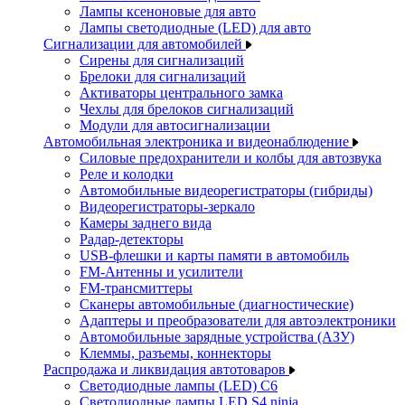
Лампы ксеноновые для авто
Лампы светодиодные (LED) для авто
Сигнализации для автомобилей
Сирены для сигнализаций
Брелоки для сигнализаций
Активаторы центрального замка
Чехлы для брелоков сигнализаций
Модули для автосигнализации
Автомобильная электроника и видеонаблюдение
Силовые предохранители и колбы для автозвука
Реле и колодки
Автомобильные видеорегистраторы (гибриды)
Видеорегистраторы-зеркало
Камеры заднего вида
Радар-детекторы
USB-флешки и карты памяти в автомобиль
FM-Антенны и усилители
FM-трансмиттеры
Сканеры автомобильные (диагностические)
Адаптеры и преобразователи для автоэлектроники
Автомобильные зарядные устройства (АЗУ)
Клеммы, разъемы, коннекторы
Распродажа и ликвидация автотоваров
Светодиодные лампы (LED) C6
Светодиодные лампы LED S4 ninja