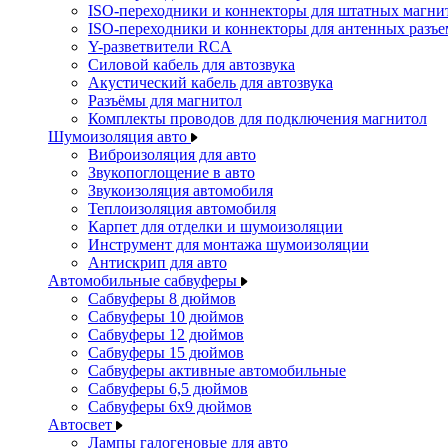
ISO-переходники и коннекторы для штатных магни
ISO-переходники и коннекторы для антенных разъ
Y-разветвители RCA
Силовой кабель для автозвука
Акустический кабель для автозвука
Разъёмы для магнитол
Комплекты проводов для подключения магнитол
Шумоизоляция авто
Виброизоляция для авто
Звукопоглощение в авто
Звукоизоляция автомобиля
Теплоизоляция автомобиля
Карпет для отделки и шумоизоляции
Инструмент для монтажа шумоизоляции
Антискрип для авто
Автомобильные сабвуферы
Сабвуферы 8 дюймов
Сабвуферы 10 дюймов
Сабвуферы 12 дюймов
Сабвуферы 15 дюймов
Сабвуферы активные автомобильные
Сабвуферы 6,5 дюймов
Сабвуферы 6x9 дюймов
Автосвет
Лампы галогеновые для авто