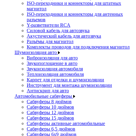
ISO-переходники и коннекторы для штатных
магнитол
ISO-переходники и коннекторы для антенных
разъемов
Y-разветвители RCA
Силовой кабель для автозвука
Акустический кабель для автозвука
Разъёмы для магнитол
Комплекты проводов для подключения магнитол
Шумоизоляция авто
Виброизоляция для авто
Звукопоглощение в авто
Звукоизоляция автомобиля
Теплоизоляция автомобиля
Карпет для отделки и шумоизоляции
Инструмент для монтажа шумоизоляции
Антискрип для авто
Автомобильные сабвуферы
Сабвуферы 8 дюймов
Сабвуферы 10 дюймов
Сабвуферы 12 дюймов
Сабвуферы 15 дюймов
Сабвуферы активные автомобильные
Сабвуферы 6,5 дюймов
Сабвуферы 6x9 дюймов