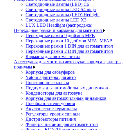
Светодиодные лампы (LED) C6
Светодиодные лампы LED S4 ninja
Светодиодные лампы (LED) Hedlight
Светодиодные лампы LED X3
LUX LED Headlight (распродажа)
Переходные рамки и карманы для магнитол
Переходные рамки 9 дюймов MFB
Переходные рамки 10 дюймов MFA, MFAB
Переходные рамки 1 DIN для автомагнитол
Переходные рамки 2 DIN для автомагнитол
Карманы для автомагнитол
Аксессуары для монтажа автозвука: корпуса, фильтры,
подиумы
Корпусы для сабвуферов
Yаtour адаптеры для авто
Проставочные кольца
Подиумы для автомобильных динамиков
Конденсаторы для автозвука
Корпусы для автомобильных динамиков
Преобразователи уровня
Акустические терминалы
Регуляторы уровня сигнала
Дистрибьюторы питания
Фильтры питания для автомагнитол
Фильтры RCA (Шумоподавители) для