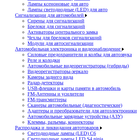
Лампы ксеноновые для авто
Лампы светодиодные (LED) для авто
Сигнализации для автомобилей
Сирены для сигнализаций
Брелоки для сигнализаций
Активаторы центрального замка
Чехлы для брелоков сигнализаций
Модули для автосигнализации
Автомобильная электроника и видеонаблюдение
Силовые предохранители и колбы для автозвука
Реле и колодки
Автомобильные видеорегистраторы (гибриды)
Видеорегистраторы-зеркало
Камеры заднего вида
Радар-детекторы
USB-флешки и карты памяти в автомобиль
FM-Антенны и усилители
FM-трансмиттеры
Сканеры автомобильные (диагностические)
Адаптеры и преобразователи для автоэлектроники
Автомобильные зарядные устройства (АЗУ)
Клеммы, разъемы, коннекторы
Распродажа и ликвидация автотоваров
Светодиодные лампы (LED) C6
Светодиодные лампы LED S4 ninja