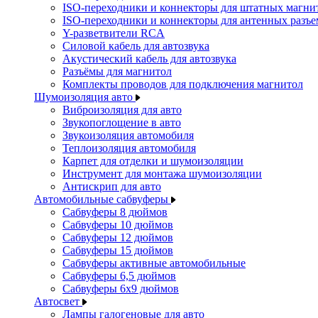
ISO-переходники и коннекторы для штатных магни
ISO-переходники и коннекторы для антенных разъ
Y-разветвители RCA
Силовой кабель для автозвука
Акустический кабель для автозвука
Разъёмы для магнитол
Комплекты проводов для подключения магнитол
Шумоизоляция авто
Виброизоляция для авто
Звукопоглощение в авто
Звукоизоляция автомобиля
Теплоизоляция автомобиля
Карпет для отделки и шумоизоляции
Инструмент для монтажа шумоизоляции
Антискрип для авто
Автомобильные сабвуферы
Сабвуферы 8 дюймов
Сабвуферы 10 дюймов
Сабвуферы 12 дюймов
Сабвуферы 15 дюймов
Сабвуферы активные автомобильные
Сабвуферы 6,5 дюймов
Сабвуферы 6x9 дюймов
Автосвет
Лампы галогеновые для авто