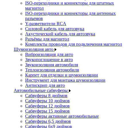
ISO-переходники и коннекторы для штатных
магнитол
ISO-переходники и коннекторы для антенных
разъемов
Y-разветвители RCA
Силовой кабель для автозвука
Акустический кабель для автозвука
Разъёмы для магнитол
Комплекты проводов для подключения магнитол
Шумоизоляция авто
Виброизоляция для авто
Звукопоглощение в авто
Звукоизоляция автомобиля
Теплоизоляция автомобиля
Карпет для отделки и шумоизоляции
Инструмент для монтажа шумоизоляции
Антискрип для авто
Автомобильные сабвуферы
Сабвуферы 8 дюймов
Сабвуферы 10 дюймов
Сабвуферы 12 дюймов
Сабвуферы 15 дюймов
Сабвуферы активные автомобильные
Сабвуферы 6,5 дюймов
Сабвуферы 6x9 дюймов