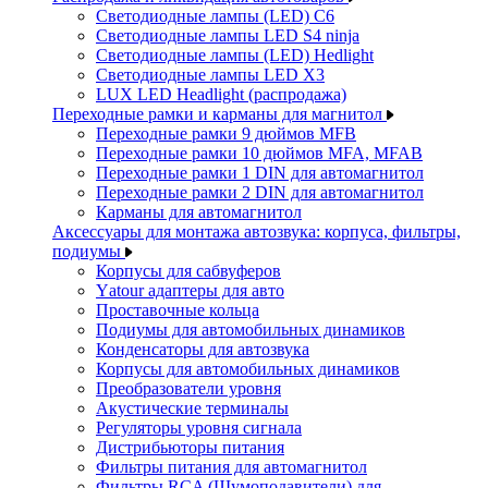
Светодиодные лампы (LED) C6
Светодиодные лампы LED S4 ninja
Светодиодные лампы (LED) Hedlight
Светодиодные лампы LED X3
LUX LED Headlight (распродажа)
Переходные рамки и карманы для магнитол
Переходные рамки 9 дюймов MFB
Переходные рамки 10 дюймов MFA, MFAB
Переходные рамки 1 DIN для автомагнитол
Переходные рамки 2 DIN для автомагнитол
Карманы для автомагнитол
Аксессуары для монтажа автозвука: корпуса, фильтры,
подиумы
Корпусы для сабвуферов
Yаtour адаптеры для авто
Проставочные кольца
Подиумы для автомобильных динамиков
Конденсаторы для автозвука
Корпусы для автомобильных динамиков
Преобразователи уровня
Акустические терминалы
Регуляторы уровня сигнала
Дистрибьюторы питания
Фильтры питания для автомагнитол
Фильтры RCA (Шумоподавители) для