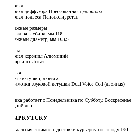
Материалы
Материал диффузора Прессованная целлюлоза
Материал подвеса Пенополиуретан
Монтажные размеры
Монтажная глубина, мм 118
Монтажный диаметр, мм 163,5
Корзина
Материал корзины Алюминий
Тип корзины Литая
Катушка
Диаметр катушки, дюйм 2
Тип намотки звуковой катушки Dual Voice Coil (двойная)
DVC
Доставка работает с Понедельника по Субботу. Воскресенье -
выходной день.
ПО ИРКУТСКУ
Минимальная стоимость доставки курьером по городу 190
руб.