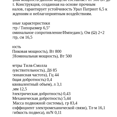
800 Вт. Конструкция, созданная на основе прочным
материалов, гарантирует устойчивость Урал Патриот 6,5 к
повреждениям и неблагоприятным воздействиям.
Основные характеристики
Диаметр / Типоразмер 6,5"
Re (Номинальное сопротивление/Импеданс), Ом (Ω) 2+2
Диаметр, см 16,5
Мощность
Max (Пиковая мощность), Вт 800
RMS (Номинальная мощность), Вт 500
Параметры Тиля-Смолла
SPL (чувствительность), Дб 85
FS (резонансная частота), Гц 44
Qts (общая добротность) 0,4
Vas (эквивалентный объем), л 3,1
Xmax,мм 12,5
Qes (Электрическая добротность) 0,43
Qms (Механическая добротность) 5,44
Mms (Масса подвижной системы), гр 83,4
BL (Коэффициент электромеханической связи), Тл·м 16,1
Cms (гибкость подвеса), m/N 0,11