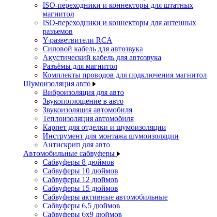
ISO-переходники и коннекторы для штатных
магнитол
ISO-переходники и коннекторы для антенных
разъемов
Y-разветвители RCA
Силовой кабель для автозвука
Акустический кабель для автозвука
Разъёмы для магнитол
Комплекты проводов для подключения магнитол
Шумоизоляция авто
Виброизоляция для авто
Звукопоглощение в авто
Звукоизоляция автомобиля
Теплоизоляция автомобиля
Карпет для отделки и шумоизоляции
Инструмент для монтажа шумоизоляции
Антискрип для авто
Автомобильные сабвуферы
Сабвуферы 8 дюймов
Сабвуферы 10 дюймов
Сабвуферы 12 дюймов
Сабвуферы 15 дюймов
Сабвуферы активные автомобильные
Сабвуферы 6,5 дюймов
Сабвуферы 6x9 дюймов