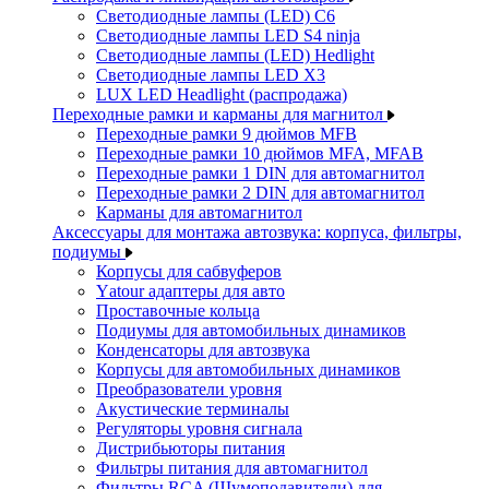
Светодиодные лампы (LED) C6
Светодиодные лампы LED S4 ninja
Светодиодные лампы (LED) Hedlight
Светодиодные лампы LED X3
LUX LED Headlight (распродажа)
Переходные рамки и карманы для магнитол
Переходные рамки 9 дюймов MFB
Переходные рамки 10 дюймов MFA, MFAB
Переходные рамки 1 DIN для автомагнитол
Переходные рамки 2 DIN для автомагнитол
Карманы для автомагнитол
Аксессуары для монтажа автозвука: корпуса, фильтры,
подиумы
Корпусы для сабвуферов
Yаtour адаптеры для авто
Проставочные кольца
Подиумы для автомобильных динамиков
Конденсаторы для автозвука
Корпусы для автомобильных динамиков
Преобразователи уровня
Акустические терминалы
Регуляторы уровня сигнала
Дистрибьюторы питания
Фильтры питания для автомагнитол
Фильтры RCA (Шумоподавители) для