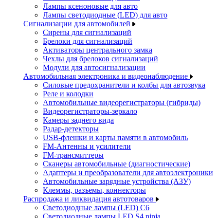
Лампы ксеноновые для авто
Лампы светодиодные (LED) для авто
Сигнализации для автомобилей
Сирены для сигнализаций
Брелоки для сигнализаций
Активаторы центрального замка
Чехлы для брелоков сигнализаций
Модули для автосигнализации
Автомобильная электроника и видеонаблюдение
Силовые предохранители и колбы для автозвука
Реле и колодки
Автомобильные видеорегистраторы (гибриды)
Видеорегистраторы-зеркало
Камеры заднего вида
Радар-детекторы
USB-флешки и карты памяти в автомобиль
FM-Антенны и усилители
FM-трансмиттеры
Сканеры автомобильные (диагностические)
Адаптеры и преобразователи для автоэлектроники
Автомобильные зарядные устройства (АЗУ)
Клеммы, разъемы, коннекторы
Распродажа и ликвидация автотоваров
Светодиодные лампы (LED) C6
Светодиодные лампы LED S4 ninja