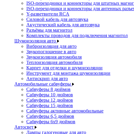
ISO-переходники и коннекторы для штатных магни
ISO-переходники и коннекторы для антенных разъ
Y-разветвители RCA
Силовой кабель для автозвука
Акустический кабель для автозвука
Разъёмы для магнитол
Комплекты проводов для подключения магнитол
Шумоизоляция авто
Виброизоляция для авто
Звукопоглощение в авто
Звукоизоляция автомобиля
Теплоизоляция автомобиля
Карпет для отделки и шумоизоляции
Инструмент для монтажа шумоизоляции
Антискрип для авто
Автомобильные сабвуферы
Сабвуферы 8 дюймов
Сабвуферы 10 дюймов
Сабвуферы 12 дюймов
Сабвуферы 15 дюймов
Сабвуферы активные автомобильные
Сабвуферы 6,5 дюймов
Сабвуферы 6x9 дюймов
Автосвет
Лампы галогеновые для авто