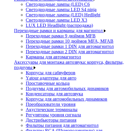
Светодиодные лампы (LED) C6
Светодиодные лампы LED S4 ninja
Светодиодные лампы (LED) Hedlight
Светодиодные лампы LED X3
LUX LED Headlight (распродажа)
Переходные рамки и карманы для магнитол
Переходные рамки 9 дюймов MFB
Переходные рамки 10 дюймов MFA, MFAB
Переходные рамки 1 DIN для автомагнитол
Переходные рамки 2 DIN для автомагнитол
Карманы для автомагнитол
Аксессуары для монтажа автозвука: корпуса, фильтры,
подиумы
Корпусы для сабвуферов
Yаtour адаптеры для авто
Проставочные кольца
Подиумы для автомобильных динамиков
Конденсаторы для автозвука
Корпусы для автомобильных динамиков
Преобразователи уровня
Акустические терминалы
Регуляторы уровня сигнала
Дистрибьюторы питания
Фильтры питания для автомагнитол
Фильтры RCA (Шумоподавители) для