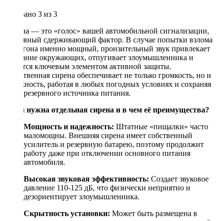
Показано
3
из 3
Сирена — это «голос» вашей автомобильной сигнализации,
её главный сдерживающий фактор. В случае попытки взлома
или угона именно мощный, пронзительный звук привлекает
внимание окружающих, отпугивает злоумышленника и
является ключевым элементом активной защиты.
Качественная сирена обеспечивает не только громкость, но и
надежность, работая в любых погодных условиях и сохраняя
заряд резервного источника питания.
Зачем нужна отдельная сирена и в чем её преимущества?
Мощность и надежность:
Штатные «пищалки» часто
маломощны. Внешняя сирена имеет собственный
усилитель и резервную батарею, поэтому продолжит
работу даже при отключении основного питания
автомобиля.
Высокая звуковая эффективность:
Создает звуковое
давление 110-125 дБ, что физически неприятно и
дезориентирует злоумышленника.
Скрытность установки:
Может быть размещена в