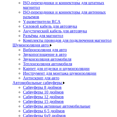
ISO-переходники и коннекторы для штатных
магнитол
ISO-переходники и коннекторы для антенных
разъемов
Y-разветвители RCA
Силовой кабель для автозвука
Акустический кабель для автозвука
Разъёмы для магнитол
Комплекты проводов для подключения магнитол
Шумоизоляция авто
Виброизоляция для авто
Звукопоглощение в авто
Звукоизоляция автомобиля
Теплоизоляция автомобиля
Карпет для отделки и шумоизоляции
Инструмент для монтажа шумоизоляции
Антискрип для авто
Автомобильные сабвуферы
Сабвуферы 8 дюймов
Сабвуферы 10 дюймов
Сабвуферы 12 дюймов
Сабвуферы 15 дюймов
Сабвуферы активные автомобильные
Сабвуферы 6,5 дюймов
Сабвуферы 6x9 дюймов