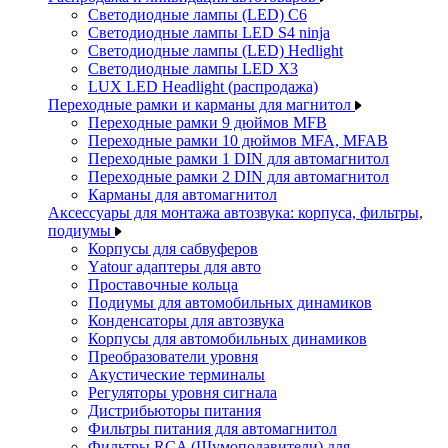
Светодиодные лампы (LED) C6
Светодиодные лампы LED S4 ninja
Светодиодные лампы (LED) Hedlight
Светодиодные лампы LED X3
LUX LED Headlight (распродажа)
Переходные рамки и карманы для магнитол
Переходные рамки 9 дюймов MFB
Переходные рамки 10 дюймов MFA, MFAB
Переходные рамки 1 DIN для автомагнитол
Переходные рамки 2 DIN для автомагнитол
Карманы для автомагнитол
Аксессуары для монтажа автозвука: корпуса, фильтры,
подиумы
Корпусы для сабвуферов
Yаtour адаптеры для авто
Проставочные кольца
Подиумы для автомобильных динамиков
Конденсаторы для автозвука
Корпусы для автомобильных динамиков
Преобразователи уровня
Акустические терминалы
Регуляторы уровня сигнала
Дистрибьюторы питания
Фильтры питания для автомагнитол
Фильтры RCA (Шумоподавители) для