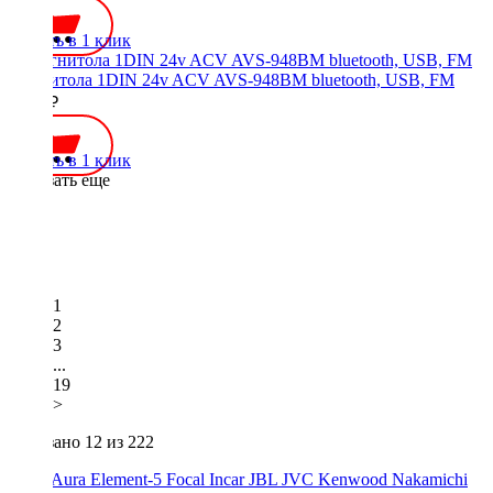
Купить в 1 клик
Магнитола 1DIN 24v ACV AVS-948BM bluetooth, USB, FM
3700 ₽
Купить в 1 клик
Показать еще
1
2
3
...
19
>
Показано
12
из 222
ACV
Aura
Element-5
Focal
Incar
JBL
JVC
Kenwood
Nakamichi