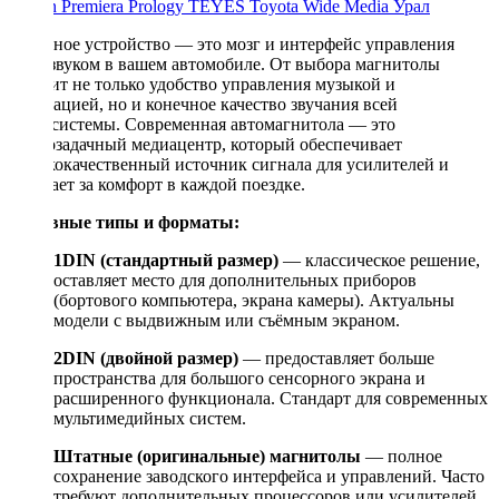
Nissan
Premiera
Prology
TEYES
Toyota
Wide Media
Урал
Головное устройство — это мозг и интерфейс управления
всем звуком в вашем автомобиле. От выбора магнитолы
зависит не только удобство управления музыкой и
навигацией, но и конечное качество звучания всей
аудиосистемы. Современная автомагнитола — это
многозадачный медиацентр, который обеспечивает
высококачественный источник сигнала для усилителей и
отвечает за комфорт в каждой поездке.
Основные типы и форматы:
1DIN (стандартный размер)
— классическое решение,
оставляет место для дополнительных приборов
(бортового компьютера, экрана камеры). Актуальны
модели с выдвижным или съёмным экраном.
2DIN (двойной размер)
— предоставляет больше
пространства для большого сенсорного экрана и
расширенного функционала. Стандарт для современных
мультимедийных систем.
Штатные (оригинальные) магнитолы
— полное
сохранение заводского интерфейса и управлений. Часто
требуют дополнительных процессоров или усилителей