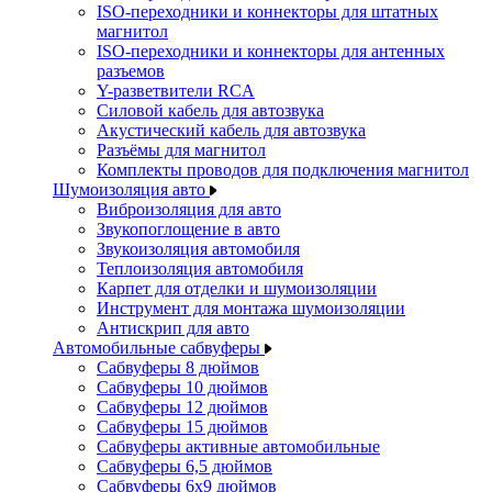
ISO-переходники и коннекторы для штатных
магнитол
ISO-переходники и коннекторы для антенных
разъемов
Y-разветвители RCA
Силовой кабель для автозвука
Акустический кабель для автозвука
Разъёмы для магнитол
Комплекты проводов для подключения магнитол
Шумоизоляция авто
Виброизоляция для авто
Звукопоглощение в авто
Звукоизоляция автомобиля
Теплоизоляция автомобиля
Карпет для отделки и шумоизоляции
Инструмент для монтажа шумоизоляции
Антискрип для авто
Автомобильные сабвуферы
Сабвуферы 8 дюймов
Сабвуферы 10 дюймов
Сабвуферы 12 дюймов
Сабвуферы 15 дюймов
Сабвуферы активные автомобильные
Сабвуферы 6,5 дюймов
Сабвуферы 6x9 дюймов