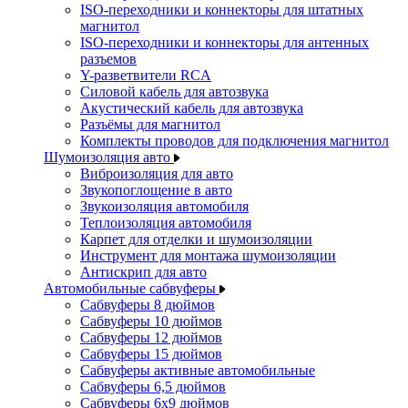
ISO-переходники и коннекторы для штатных
магнитол
ISO-переходники и коннекторы для антенных
разъемов
Y-разветвители RCA
Силовой кабель для автозвука
Акустический кабель для автозвука
Разъёмы для магнитол
Комплекты проводов для подключения магнитол
Шумоизоляция авто
Виброизоляция для авто
Звукопоглощение в авто
Звукоизоляция автомобиля
Теплоизоляция автомобиля
Карпет для отделки и шумоизоляции
Инструмент для монтажа шумоизоляции
Антискрип для авто
Автомобильные сабвуферы
Сабвуферы 8 дюймов
Сабвуферы 10 дюймов
Сабвуферы 12 дюймов
Сабвуферы 15 дюймов
Сабвуферы активные автомобильные
Сабвуферы 6,5 дюймов
Сабвуферы 6x9 дюймов