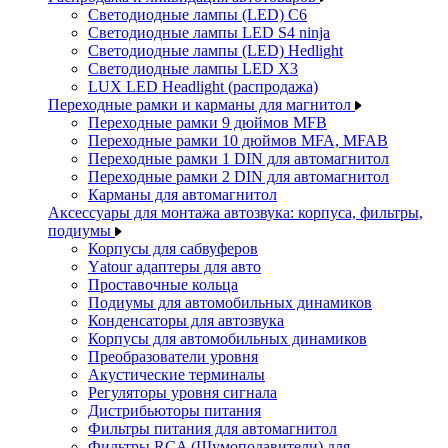
Светодиодные лампы (LED) C6
Светодиодные лампы LED S4 ninja
Светодиодные лампы (LED) Hedlight
Светодиодные лампы LED X3
LUX LED Headlight (распродажа)
Переходные рамки и карманы для магнитол
Переходные рамки 9 дюймов MFB
Переходные рамки 10 дюймов MFA, MFAB
Переходные рамки 1 DIN для автомагнитол
Переходные рамки 2 DIN для автомагнитол
Карманы для автомагнитол
Аксессуары для монтажа автозвука: корпуса, фильтры,
подиумы
Корпусы для сабвуферов
Yаtour адаптеры для авто
Проставочные кольца
Подиумы для автомобильных динамиков
Конденсаторы для автозвука
Корпусы для автомобильных динамиков
Преобразователи уровня
Акустические терминалы
Регуляторы уровня сигнала
Дистрибьюторы питания
Фильтры питания для автомагнитол
Фильтры RCA (Шумоподавители) для