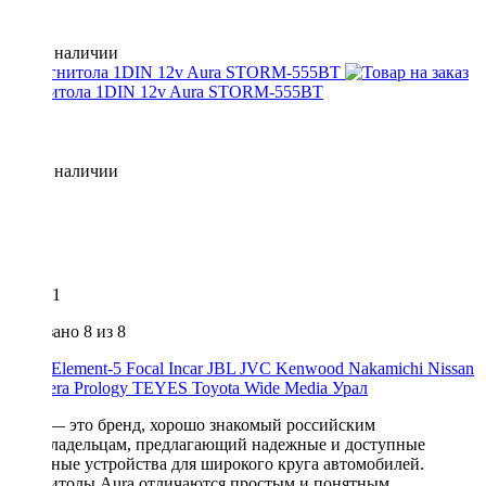
Нет в наличии
Магнитола 1DIN 12v Aura STORM-555BT
Нет в наличии
1
Показано
8
из 8
ACV
Element-5
Focal
Incar
JBL
JVC
Kenwood
Nakamichi
Nissan
Premiera
Prology
TEYES
Toyota
Wide Media
Урал
Aura — это бренд, хорошо знакомый российским
автовладельцам, предлагающий надежные и доступные
головные устройства для широкого круга автомобилей.
Магнитолы Aura отличаются простым и понятным