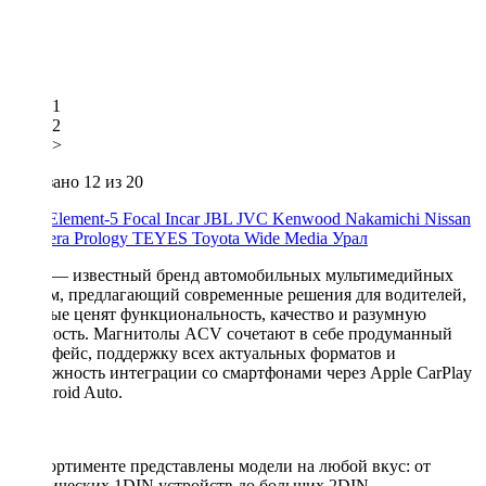
1
2
>
Показано
12
из 20
Aura
Element-5
Focal
Incar
JBL
JVC
Kenwood
Nakamichi
Nissan
Premiera
Prology
TEYES
Toyota
Wide Media
Урал
ACV — известный бренд автомобильных мультимедийных
систем, предлагающий современные решения для водителей,
которые ценят функциональность, качество и разумную
стоимость. Магнитолы ACV сочетают в себе продуманный
интерфейс, поддержку всех актуальных форматов и
возможность интеграции со смартфонами через Apple CarPlay
и Android Auto.
В ассортименте представлены модели на любой вкус: от
классических 1DIN устройств до больших 2DIN