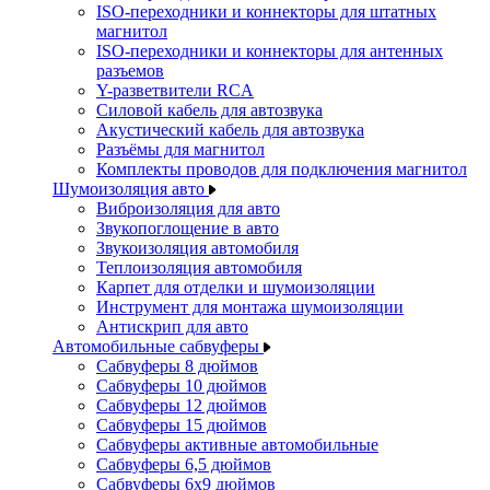
ISO-переходники и коннекторы для штатных
магнитол
ISO-переходники и коннекторы для антенных
разъемов
Y-разветвители RCA
Силовой кабель для автозвука
Акустический кабель для автозвука
Разъёмы для магнитол
Комплекты проводов для подключения магнитол
Шумоизоляция авто
Виброизоляция для авто
Звукопоглощение в авто
Звукоизоляция автомобиля
Теплоизоляция автомобиля
Карпет для отделки и шумоизоляции
Инструмент для монтажа шумоизоляции
Антискрип для авто
Автомобильные сабвуферы
Сабвуферы 8 дюймов
Сабвуферы 10 дюймов
Сабвуферы 12 дюймов
Сабвуферы 15 дюймов
Сабвуферы активные автомобильные
Сабвуферы 6,5 дюймов
Сабвуферы 6x9 дюймов