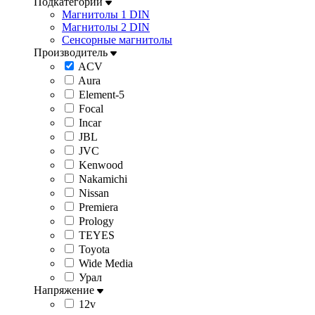
Подкатегории
Магнитолы 1 DIN
Магнитолы 2 DIN
Сенсорные магнитолы
Производитель
ACV
Aura
Element-5
Focal
Incar
JBL
JVC
Kenwood
Nakamichi
Nissan
Premiera
Prology
TEYES
Toyota
Wide Media
Урал
Напряжение
12v