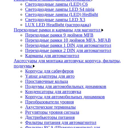
Светодиодные лампы (LED) C6
Светодиодные лампы LED S4 ninja
Светодиодные лампы (LED) Hedlight
Светодиодные лампы LED X3
LUX LED Headlight (распродажа)
Переходные рамки и карманы для магнитол
Переходные рамки 9 дюймов MFB
Переходные рамки 10 дюймов MFA, MFAB
Переходные рамки 1 DIN для автомагнитол
Переходные рамки 2 DIN для автомагнитол
Карманы для автомагнитол
Аксессуары для монтажа автозвука: корпуса, фильтры,
подиумы
Корпусы для сабвуферов
Yаtour адаптеры для авто
Проставочные кольца
Подиумы для автомобильных динамиков
Конденсаторы для автозвука
Корпусы для автомобильных динамиков
Преобразователи уровня
Акустические терминалы
Регуляторы уровня сигнала
Дистрибьюторы питания
Фильтры питания для автомагнитол
Фильтры RCA (Шумоподавители) для