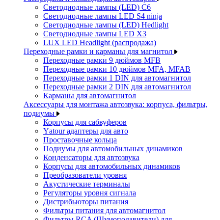
Светодиодные лампы (LED) C6
Светодиодные лампы LED S4 ninja
Светодиодные лампы (LED) Hedlight
Светодиодные лампы LED X3
LUX LED Headlight (распродажа)
Переходные рамки и карманы для магнитол
Переходные рамки 9 дюймов MFB
Переходные рамки 10 дюймов MFA, MFAB
Переходные рамки 1 DIN для автомагнитол
Переходные рамки 2 DIN для автомагнитол
Карманы для автомагнитол
Аксессуары для монтажа автозвука: корпуса, фильтры,
подиумы
Корпусы для сабвуферов
Yаtour адаптеры для авто
Проставочные кольца
Подиумы для автомобильных динамиков
Конденсаторы для автозвука
Корпусы для автомобильных динамиков
Преобразователи уровня
Акустические терминалы
Регуляторы уровня сигнала
Дистрибьюторы питания
Фильтры питания для автомагнитол
Фильтры RCA (Шумоподавители) для