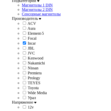
Подкатегории
Магнитолы 1 DIN
Магнитолы 2 DIN
Сенсорные магнитолы
Производитель
ACV
Aura
Element-5
Focal
Incar
JBL
JVC
Kenwood
Nakamichi
Nissan
Premiera
Prology
TEYES
Toyota
Wide Media
Урал
Напряжение
12v