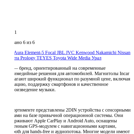
1
Показано
6
из 6
ACV
Aura
Element-5
Focal
JBL
JVC
Kenwood
Nakamichi
Nissan
Premiera
Prology
TEYES
Toyota
Wide Media
Урал
Incar — бренд, ориентированный на современные
мультимедийные решения для автомобилей. Магнитолы Incar
предлагают широкий функционал по разумной цене, включая
навигацию, поддержку смартфонов и качественное
воспроизведение музыки.
В ассортименте представлены 2DIN устройства с сенсорными
экранами на базе привычной операционной системы. Они
поддерживают Apple CarPlay и Android Auto, оснащены
встроенным GPS-модулем с навигационными картами,
Bluetooth для hands-free и аудиопотока. Многие модели имеют