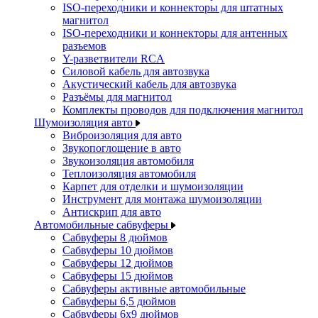
ISO-переходники и коннекторы для штатных
магнитол
ISO-переходники и коннекторы для антенных
разъемов
Y-разветвители RCA
Силовой кабель для автозвука
Акустический кабель для автозвука
Разъёмы для магнитол
Комплекты проводов для подключения магнитол
Шумоизоляция авто
Виброизоляция для авто
Звукопоглощение в авто
Звукоизоляция автомобиля
Теплоизоляция автомобиля
Карпет для отделки и шумоизоляции
Инструмент для монтажа шумоизоляции
Антискрип для авто
Автомобильные сабвуферы
Сабвуферы 8 дюймов
Сабвуферы 10 дюймов
Сабвуферы 12 дюймов
Сабвуферы 15 дюймов
Сабвуферы активные автомобильные
Сабвуферы 6,5 дюймов
Сабвуферы 6x9 дюймов