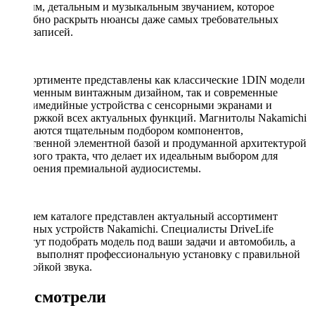
теплым, детальным и музыкальным звучанием, которое
способно раскрыть нюансы даже самых требовательных
аудиозаписей.
В ассортименте представлены как классические 1DIN модели
с фирменным винтажным дизайном, так и современные
мультимедийные устройства с сенсорными экранами и
поддержкой всех актуальных функций. Магнитолы Nakamichi
отличаются тщательным подбором компонентов,
качественной элементной базой и продуманной архитектурой
звукового тракта, что делает их идеальным выбором для
построения премиальной аудиосистемы.
В нашем каталоге представлен актуальный ассортимент
головных устройств Nakamichi. Специалисты DriveLife
помогут подобрать модель под ваши задачи и автомобиль, а
также выполнят профессиональную установку с правильной
настройкой звука.
Вы смотрели