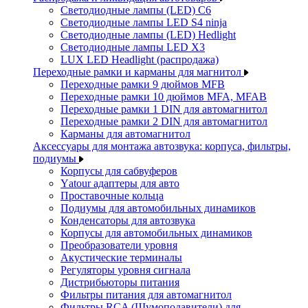
Светодиодные лампы (LED) C6
Светодиодные лампы LED S4 ninja
Светодиодные лампы (LED) Hedlight
Светодиодные лампы LED X3
LUX LED Headlight (распродажа)
Переходные рамки и карманы для магнитол
Переходные рамки 9 дюймов MFB
Переходные рамки 10 дюймов MFA, MFAB
Переходные рамки 1 DIN для автомагнитол
Переходные рамки 2 DIN для автомагнитол
Карманы для автомагнитол
Аксессуары для монтажа автозвука: корпуса, фильтры,
подиумы
Корпусы для сабвуферов
Yаtour адаптеры для авто
Проставочные кольца
Подиумы для автомобильных динамиков
Конденсаторы для автозвука
Корпусы для автомобильных динамиков
Преобразователи уровня
Акустические терминалы
Регуляторы уровня сигнала
Дистрибьюторы питания
Фильтры питания для автомагнитол
Фильтры RCA (Шумоподавители) для