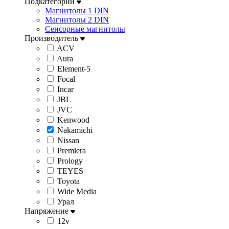
Подкатегории
Магнитолы 1 DIN
Магнитолы 2 DIN
Сенсорные магнитолы
Производитель
ACV
Aura
Element-5
Focal
Incar
JBL
JVC
Kenwood
Nakamichi
Nissan
Premiera
Prology
TEYES
Toyota
Wide Media
Урал
Напряжение
12v