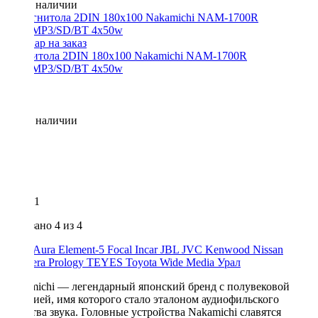
Нет в наличии
Магнитола 2DIN 180x100 Nakamichi NAM-1700R
USB/MP3/SD/BT 4x50w
Нет в наличии
1
Показано
4
из 4
ACV
Aura
Element-5
Focal
Incar
JBL
JVC
Kenwood
Nissan
Premiera
Prology
TEYES
Toyota
Wide Media
Урал
Nakamichi — легендарный японский бренд с полувековой
историей, имя которого стало эталоном аудиофильского
качества звука. Головные устройства Nakamichi славятся