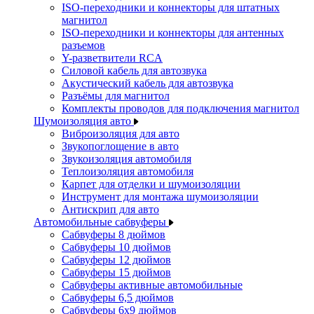
ISO-переходники и коннекторы для штатных
магнитол
ISO-переходники и коннекторы для антенных
разъемов
Y-разветвители RCA
Силовой кабель для автозвука
Акустический кабель для автозвука
Разъёмы для магнитол
Комплекты проводов для подключения магнитол
Шумоизоляция авто
Виброизоляция для авто
Звукопоглощение в авто
Звукоизоляция автомобиля
Теплоизоляция автомобиля
Карпет для отделки и шумоизоляции
Инструмент для монтажа шумоизоляции
Антискрип для авто
Автомобильные сабвуферы
Сабвуферы 8 дюймов
Сабвуферы 10 дюймов
Сабвуферы 12 дюймов
Сабвуферы 15 дюймов
Сабвуферы активные автомобильные
Сабвуферы 6,5 дюймов
Сабвуферы 6x9 дюймов