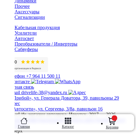
Динамики
Прочее
Аксессуары
Сигнализации
Кабельная продукция
Усилители
Автосвет
Преобразователи / Инвертеры
Сабвуферы
+7 964 11 500 11
Обратная связь
drivelife-38@yandex.ru
ТЦ «Прибой», ул. Генерала Доватора, 39, павильоны 29
ТЦ «Автосити», ул. Сергеева, 3/8а, павильон 16
© DriveLife, магазин автозвука, Иркутск. 2017 — 2026
Политика конфиденциальности
Карта сайта
Разработано в
Prime Group
Главная
Каталог
Корзина