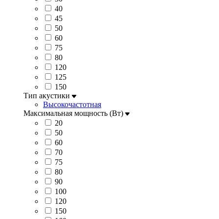
40
45
50
60
75
80
120
125
150
Тип акустики
Высокочастотная
Максимальная мощность (Вт)
20
50
60
70
75
80
90
100
120
150