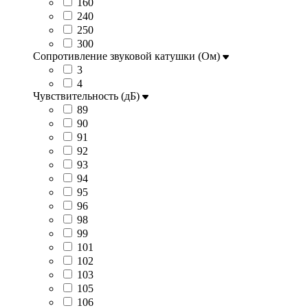
160
240
250
300
Сопротивление звуковой катушки (Ом)
3
4
Чувствительность (дБ)
89
90
91
92
93
94
95
96
98
99
101
102
103
105
106