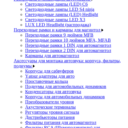
Светодиодные лампы (LED) C6
Светодиодные лампы LED S4 ninja
Светодиодные лампы (LED) Hedlight
Светодиодные лампы LED X3
LUX LED Headlight (распродажа)
Переходные рамки и карманы для магнитол
Переходные рамки 9 дюймов MFB
Переходные рамки 10 дюймов MFA, MFAB
Переходные рамки 1 DIN для автомагнитол
Переходные рамки 2 DIN для автомагнитол
Карманы для автомагнитол
Аксессуары для монтажа автозвука: корпуса, фильтры,
подиумы
Корпусы для сабвуферов
Yаtour адаптеры для авто
Проставочные кольца
Подиумы для автомобильных динамиков
Конденсаторы для автозвука
Корпусы для автомобильных динамиков
Преобразователи уровня
Акустические терминалы
Регуляторы уровня сигнала
Дистрибьюторы питания
Фильтры питания для автомагнитол
Фильтры RCA (Шумоподавители) для