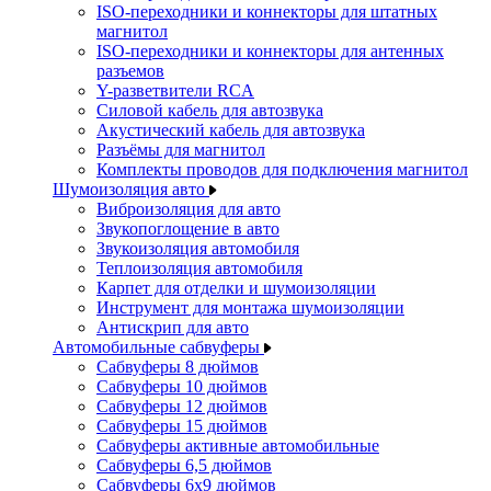
ISO-переходники и коннекторы для штатных
магнитол
ISO-переходники и коннекторы для антенных
разъемов
Y-разветвители RCA
Силовой кабель для автозвука
Акустический кабель для автозвука
Разъёмы для магнитол
Комплекты проводов для подключения магнитол
Шумоизоляция авто
Виброизоляция для авто
Звукопоглощение в авто
Звукоизоляция автомобиля
Теплоизоляция автомобиля
Карпет для отделки и шумоизоляции
Инструмент для монтажа шумоизоляции
Антискрип для авто
Автомобильные сабвуферы
Сабвуферы 8 дюймов
Сабвуферы 10 дюймов
Сабвуферы 12 дюймов
Сабвуферы 15 дюймов
Сабвуферы активные автомобильные
Сабвуферы 6,5 дюймов
Сабвуферы 6x9 дюймов