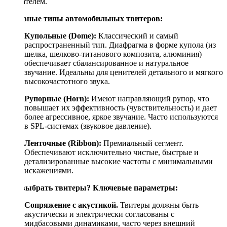
слушателем.
Основные типы автомобильных твитеров:
Купольные (Dome):
Классический и самый
распространенный тип. Диафрагма в форме купола (из
шелка, шелково-титанового композита, алюминия)
обеспечивает сбалансированное и натуральное
звучание. Идеальны для ценителей детального и мягкого
высокочастотного звука.
Рупорные (Horn):
Имеют направляющий рупор, что
повышает их эффективность (чувствительность) и дает
более агрессивное, яркое звучание. Часто используются
в SPL-системах (звуковое давление).
Ленточные (Ribbon):
Премиальный сегмент.
Обеспечивают исключительно чистые, быстрые и
детализированные высокие частоты с минимальными
искажениями.
Как выбрать твитеры? Ключевые параметры:
Сопряжение с акустикой.
Твитеры должны быть
акустически и электрически согласованы с
мидбасовыми динамиками, часто через внешний