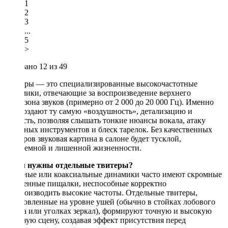
1
2
3
...
5
>
Показано
12
из 49
Твитеры — это специализированные высокочастотные
динамики, отвечающие за воспроизведение верхнего
диапазона звуков (примерно от 2 000 до 20 000 Гц). Именно
они создают ту самую «воздушность», детализацию и
четкость, позволяя слышать тонкие нюансы вокала, атаку
струнных инструментов и блеск тарелок. Без качественных
твитеров звуковая картина в салоне будет тусклой,
необъемной и лишенной жизненности.
Зачем нужны отдельные твитеры?
Штатные или коаксиальные динамики часто имеют скромные
встроенные пищалки, неспособные корректно
воспроизводить высокие частоты. Отдельные твитеры,
установленные на уровне ушей (обычно в стойках лобового
стекла или уголках зеркал), формируют точную и высокую
звуковую сцену, создавая эффект присутствия перед