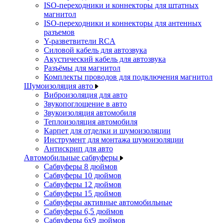
ISO-переходники и коннекторы для штатных
магнитол
ISO-переходники и коннекторы для антенных
разъемов
Y-разветвители RCA
Силовой кабель для автозвука
Акустический кабель для автозвука
Разъёмы для магнитол
Комплекты проводов для подключения магнитол
Шумоизоляция авто
Виброизоляция для авто
Звукопоглощение в авто
Звукоизоляция автомобиля
Теплоизоляция автомобиля
Карпет для отделки и шумоизоляции
Инструмент для монтажа шумоизоляции
Антискрип для авто
Автомобильные сабвуферы
Сабвуферы 8 дюймов
Сабвуферы 10 дюймов
Сабвуферы 12 дюймов
Сабвуферы 15 дюймов
Сабвуферы активные автомобильные
Сабвуферы 6,5 дюймов
Сабвуферы 6x9 дюймов