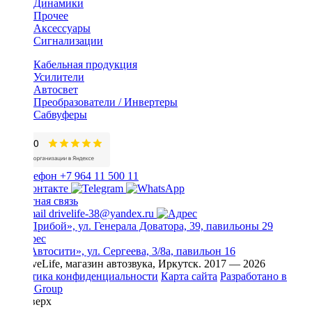
Динамики
Прочее
Аксессуары
Сигнализации
Кабельная продукция
Усилители
Автосвет
Преобразователи / Инвертеры
Сабвуферы
+7 964 11 500 11
Обратная связь
drivelife-38@yandex.ru
ТЦ «Прибой», ул. Генерала Доватора, 39, павильоны 29
ТЦ «Автосити», ул. Сергеева, 3/8а, павильон 16
© DriveLife, магазин автозвука, Иркутск. 2017 — 2026
Политика конфиденциальности
Карта сайта
Разработано в
Prime Group