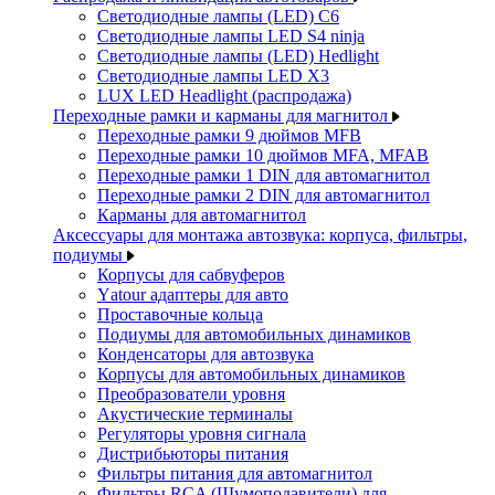
Светодиодные лампы (LED) C6
Светодиодные лампы LED S4 ninja
Светодиодные лампы (LED) Hedlight
Светодиодные лампы LED X3
LUX LED Headlight (распродажа)
Переходные рамки и карманы для магнитол
Переходные рамки 9 дюймов MFB
Переходные рамки 10 дюймов MFA, MFAB
Переходные рамки 1 DIN для автомагнитол
Переходные рамки 2 DIN для автомагнитол
Карманы для автомагнитол
Аксессуары для монтажа автозвука: корпуса, фильтры,
подиумы
Корпусы для сабвуферов
Yаtour адаптеры для авто
Проставочные кольца
Подиумы для автомобильных динамиков
Конденсаторы для автозвука
Корпусы для автомобильных динамиков
Преобразователи уровня
Акустические терминалы
Регуляторы уровня сигнала
Дистрибьюторы питания
Фильтры питания для автомагнитол
Фильтры RCA (Шумоподавители) для