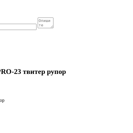
RO-23 твитер рупор
ор