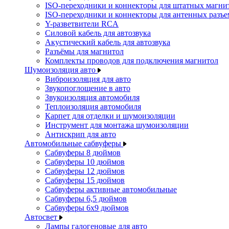
ISO-переходники и коннекторы для штатных магни
ISO-переходники и коннекторы для антенных разъ
Y-разветвители RCA
Силовой кабель для автозвука
Акустический кабель для автозвука
Разъёмы для магнитол
Комплекты проводов для подключения магнитол
Шумоизоляция авто
Виброизоляция для авто
Звукопоглощение в авто
Звукоизоляция автомобиля
Теплоизоляция автомобиля
Карпет для отделки и шумоизоляции
Инструмент для монтажа шумоизоляции
Антискрип для авто
Автомобильные сабвуферы
Сабвуферы 8 дюймов
Сабвуферы 10 дюймов
Сабвуферы 12 дюймов
Сабвуферы 15 дюймов
Сабвуферы активные автомобильные
Сабвуферы 6,5 дюймов
Сабвуферы 6x9 дюймов
Автосвет
Лампы галогеновые для авто