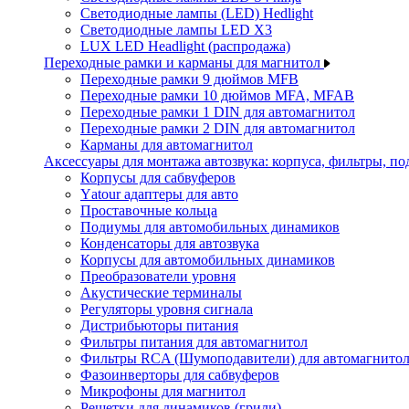
Светодиодные лампы (LED) Hedlight
Светодиодные лампы LED X3
LUX LED Headlight (распродажа)
Переходные рамки и карманы для магнитол
Переходные рамки 9 дюймов MFB
Переходные рамки 10 дюймов MFA, MFAB
Переходные рамки 1 DIN для автомагнитол
Переходные рамки 2 DIN для автомагнитол
Карманы для автомагнитол
Аксессуары для монтажа автозвука: корпуса, фильтры, 
Корпусы для сабвуферов
Yаtour адаптеры для авто
Проставочные кольца
Подиумы для автомобильных динамиков
Конденсаторы для автозвука
Корпусы для автомобильных динамиков
Преобразователи уровня
Акустические терминалы
Регуляторы уровня сигнала
Дистрибьюторы питания
Фильтры питания для автомагнитол
Фильтры RCA (Шумоподавители) для автомагнито
Фазоинверторы для сабвуферов
Микрофоны для магнитол
Решетки для динамиков (грили)