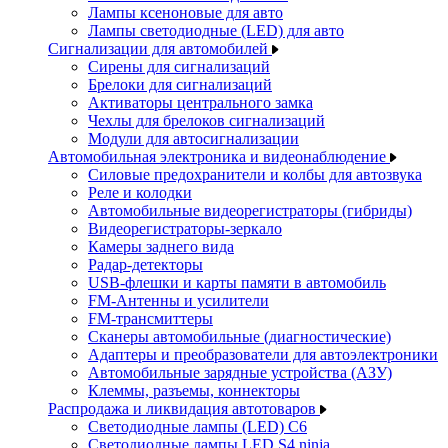
Лампы ксеноновые для авто
Лампы светодиодные (LED) для авто
Сигнализации для автомобилей
Сирены для сигнализаций
Брелоки для сигнализаций
Активаторы центрального замка
Чехлы для брелоков сигнализаций
Модули для автосигнализации
Автомобильная электроника и видеонаблюдение
Силовые предохранители и колбы для автозвука
Реле и колодки
Автомобильные видеорегистраторы (гибриды)
Видеорегистраторы-зеркало
Камеры заднего вида
Радар-детекторы
USB-флешки и карты памяти в автомобиль
FM-Антенны и усилители
FM-трансмиттеры
Сканеры автомобильные (диагностические)
Адаптеры и преобразователи для автоэлектроники
Автомобильные зарядные устройства (АЗУ)
Клеммы, разъемы, коннекторы
Распродажа и ликвидация автотоваров
Светодиодные лампы (LED) C6
Светодиодные лампы LED S4 ninja