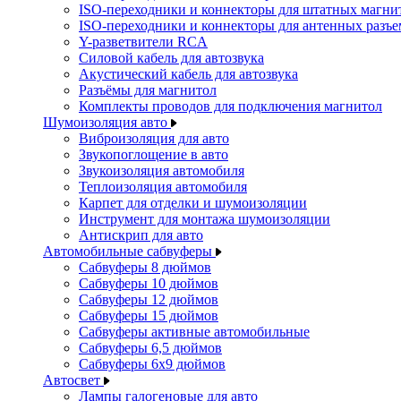
ISO-переходники и коннекторы для штатных магни
ISO-переходники и коннекторы для антенных разъ
Y-разветвители RCA
Силовой кабель для автозвука
Акустический кабель для автозвука
Разъёмы для магнитол
Комплекты проводов для подключения магнитол
Шумоизоляция авто
Виброизоляция для авто
Звукопоглощение в авто
Звукоизоляция автомобиля
Теплоизоляция автомобиля
Карпет для отделки и шумоизоляции
Инструмент для монтажа шумоизоляции
Антискрип для авто
Автомобильные сабвуферы
Сабвуферы 8 дюймов
Сабвуферы 10 дюймов
Сабвуферы 12 дюймов
Сабвуферы 15 дюймов
Сабвуферы активные автомобильные
Сабвуферы 6,5 дюймов
Сабвуферы 6x9 дюймов
Автосвет
Лампы галогеновые для авто