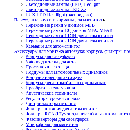
Светодиодные лампы (LED) Hedlight
Светодиодные лампы LED X3
LUX LED Headlight (распродажа)
Переходные рамки и карманы для магнитол
Переходные рамки 9 дюймов MFB
Переходные рамки 10 дюймов MFA, MFAB
Переходные рамки 1 DIN для автомагнитол
Переходные рамки 2 DIN для автомагнитол
Карманы для автомагнитол
Аксессуары для монтажа автозвука: корпуса, фильтры, 
Корпусы для сабвуферов
Yаtour адаптеры для авто
Проставочные кольца
Подиумы для автомобильных динамиков
Конденсаторы для автозвука
Корпусы для автомобильных динамиков
Преобразователи уровня
Акустические терминалы
Регуляторы уровня сигнала
Дистрибьюторы питания
Фильтры питания для автомагнитол
Фильтры RCA (Шумоподавители) для автомагнито
Фазоинверторы для сабвуферов
Микрофоны для магнитол
Решетки для динамиков (грили)