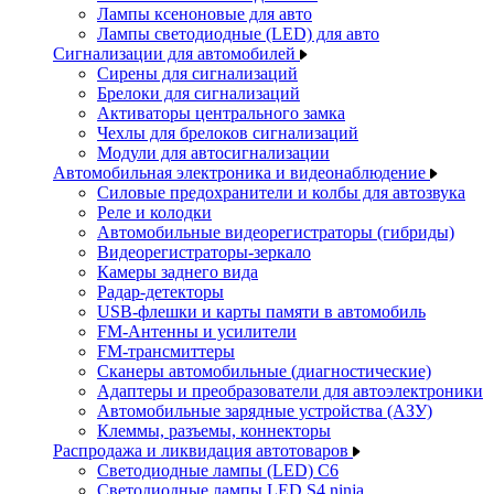
Лампы ксеноновые для авто
Лампы светодиодные (LED) для авто
Сигнализации для автомобилей
Сирены для сигнализаций
Брелоки для сигнализаций
Активаторы центрального замка
Чехлы для брелоков сигнализаций
Модули для автосигнализации
Автомобильная электроника и видеонаблюдение
Силовые предохранители и колбы для автозвука
Реле и колодки
Автомобильные видеорегистраторы (гибриды)
Видеорегистраторы-зеркало
Камеры заднего вида
Радар-детекторы
USB-флешки и карты памяти в автомобиль
FM-Антенны и усилители
FM-трансмиттеры
Сканеры автомобильные (диагностические)
Адаптеры и преобразователи для автоэлектроники
Автомобильные зарядные устройства (АЗУ)
Клеммы, разъемы, коннекторы
Распродажа и ликвидация автотоваров
Светодиодные лампы (LED) C6
Светодиодные лампы LED S4 ninja