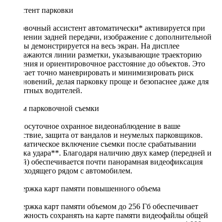
Ассистент парковки
Парковочный ассистент автоматически* активируется при
включении задней передачи, изображение с дополнительной
камеры демонстрируется на весь экран. На дисплее
отображаются линии разметки, указывающие траекторию
движения и ориентировочное расстояние до объектов. Это
помогает точно маневрировать и минимизировать риск
столкновений, делая парковку проще и безопаснее даже для
неопытных водителей.
Режим парковочной съемки
Круглосуточное охранное видеонаблюдение в ваше
отсутствие, защита от вандалов и неумелых парковщиков.
Автоматическое включение съемки после срабатывании
датчика удара**. Благодаря наличию двух камер (передней и
задней) обеспечивается почти панорамная видеофиксация
происходящего рядом с автомобилем.
Поддержка карт памяти повышенного объема
Поддержка карт памяти объемом до 256 Гб обеспечивает
возможность сохранять на карте памяти видеофайлы общей