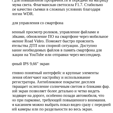
линзы для повышенной прозрачности и передачи на матрицу
максимума света. Флагманская светосила F1.7. Стабильно
высокое качество съемки в сложных условиях благодаря
технологии WDR.
Wi-Fi для управления со смартфона
Мгновенный просмотр роликов, управление файлами и
настройками, обновление ПО на смартфоне через мобильное
приложение Road Video. Поможет быстро прояснить
обстоятельства ДТП или спорной ситуации. Доступно
скачивание необходимых файлов в память смартфона для
публикации на YouTube или отправки через мессенджер.
Сенсорный IPS 9,66" экран
Интуитивно понятный интерфейс и крупные элементы
управления облегчают настройку и использование
видеорегистратора. Антибликовое покрытие дисплея
предотвращает ослепление солнечным светом и бликами фар.
Большой экран позволяет более детально и четко видеть
происходящее на дороге, особенно позади автомобиля, что
полезно при парковке, требующей повышенного внимания.
Одним касанием можно выбрать показ видео сразу с передней
и задней камеры или по раздельности во весь экран.