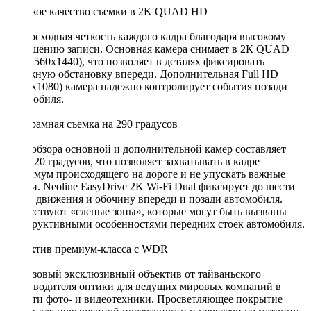
Высокое качество съемки в 2K QUAD HD
Превосходная четкость каждого кадра благодаря высокому
разрешению записи. Основная камера снимает в 2К QUAD
HD (2560х1440), что позволяет в деталях фиксировать
дорожную обстановку впереди. Дополнительная Full HD
(1920х1080) камера надежно контролирует события позади
автомобиля.
Панорамная съемка на 290 градусов
Угол обзора основной и дополнительной камер составляет
170+120 градусов, что позволяет захватывать в кадре
максимум происходящего на дороге и не упускать важные
детали. Neoline EasyDrive 2K Wi-Fi Dual фиксирует до шести
полос движения и обочину впереди и позади автомобиля.
Отсутствуют «слепые зоны», которые могут быть вызваны
конструктивными особенностями передних стоек автомобиля.
Объектив премиум-класса с WDR
6-линзовый эксклюзивный объектив от тайваньского
производителя оптики для ведущих мировых компаний в
области фото- и видеотехники. Просветляющее покрытие