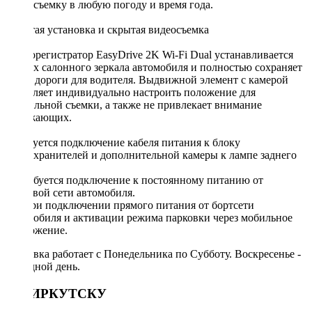
видеосъемку в любую погоду и время года.
Простая установка и скрытая видеосъемка
Видеорегистратор EasyDrive 2K Wi-Fi Dual устанавливается
поверх салонного зеркала автомобиля и полностью сохраняет
обзор дороги для водителя. Выдвижной элемент с камерой
позволяет индивидуально настроить положение для
правильной съемки, а также не привлекает внимание
окружающих.
*Требуется подключение кабеля питания к блоку
предохранителей и дополнительной камеры к лампе заднего
хода.
**Требуется подключение к постоянному питанию от
бортовой сети автомобиля.
***При подключении прямого питания от бортсети
автомобиля и активации режима парковки через мобильное
приложение.
Доставка работает с Понедельника по Субботу. Воскресенье -
выходной день.
ПО ИРКУТСКУ