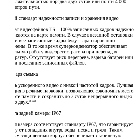
продолжительностью порядка двух суток или почти 4 000
километров пути.
Новый стандарт надежности записи и хранения видео
Формат видеофайлов TS – 100% записанных кадров надежно
сохраняются на карте памяти. В случае внезапной остановки
съемки все записанные кадры будут гарантированно
сохранены. В то же время суперконденсатор обеспечивает
стабильную работу видеорегистратора при перепадах
температур. Отсутствует риск перегрева, взрыва батареи или
потери последних записанных файлов.
TimeLaps съемка
Запись ускоренного видео с низкой частотой кадров. Лучшая
функция в режиме парковки, позволяющее сэкономить место
на карте памяти и сохранить до 3 суток непрерывного видео
вместо двух.***
Защита задней камеры IP67
Задняя камера соответствует стандарту IP67, что гарантирует
защиту от попадания внутрь воды, песка и грязи. Таким
образом защищенный корпус обеспечивает стабильную