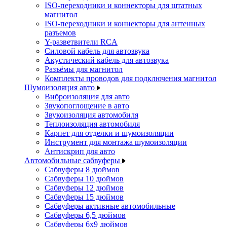
ISO-переходники и коннекторы для штатных
магнитол
ISO-переходники и коннекторы для антенных
разъемов
Y-разветвители RCA
Силовой кабель для автозвука
Акустический кабель для автозвука
Разъёмы для магнитол
Комплекты проводов для подключения магнитол
Шумоизоляция авто
Виброизоляция для авто
Звукопоглощение в авто
Звукоизоляция автомобиля
Теплоизоляция автомобиля
Карпет для отделки и шумоизоляции
Инструмент для монтажа шумоизоляции
Антискрип для авто
Автомобильные сабвуферы
Сабвуферы 8 дюймов
Сабвуферы 10 дюймов
Сабвуферы 12 дюймов
Сабвуферы 15 дюймов
Сабвуферы активные автомобильные
Сабвуферы 6,5 дюймов
Сабвуферы 6x9 дюймов