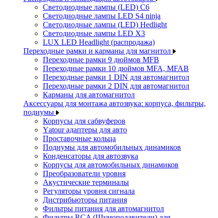
Светодиодные лампы (LED) C6
Светодиодные лампы LED S4 ninja
Светодиодные лампы (LED) Hedlight
Светодиодные лампы LED X3
LUX LED Headlight (распродажа)
Переходные рамки и карманы для магнитол
Переходные рамки 9 дюймов MFB
Переходные рамки 10 дюймов MFA, MFAB
Переходные рамки 1 DIN для автомагнитол
Переходные рамки 2 DIN для автомагнитол
Карманы для автомагнитол
Аксессуары для монтажа автозвука: корпуса, фильтры,
подиумы
Корпусы для сабвуферов
Yаtour адаптеры для авто
Проставочные кольца
Подиумы для автомобильных динамиков
Конденсаторы для автозвука
Корпусы для автомобильных динамиков
Преобразователи уровня
Акустические терминалы
Регуляторы уровня сигнала
Дистрибьюторы питания
Фильтры питания для автомагнитол
Фильтры RCA (Шумоподавители) для