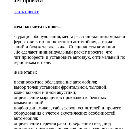
Рассчет проекта
Рассчитать проект
Поможем рассчитать проект
Конфигурация оборудования, места расстановки динамиков и
сабвуферов зависят от конкретного автомобиля, а также
пожеланий и бюджета заказчика. Специалисты компании
DriveLife сделают индивидуальный расчет проекта, что
позволит приобрести и установить автозвук, оптимальный по
характеристикам и цене.
Основные этапы:
предпроектное обследование автомобиля;
выбор точек установки фронтальной, тыловой,
коаксиальной и иной акустики;
определение маршрутов прокладки кабельных
коммуникаций;
подбор динамиков, сабвуферов, усилителей и прочего
оборудования с учетом акустических особенностей
автомобиля;
определение перечня работ (сверление гнезд под
динамики, прокладка проводов, подключение системы,