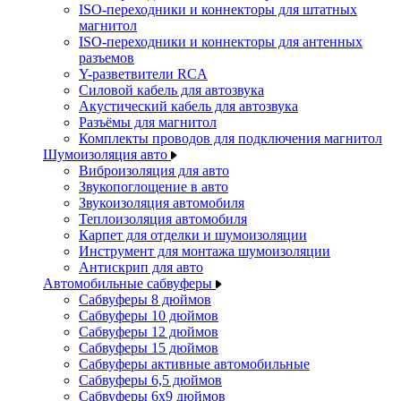
ISO-переходники и коннекторы для штатных
магнитол
ISO-переходники и коннекторы для антенных
разъемов
Y-разветвители RCA
Силовой кабель для автозвука
Акустический кабель для автозвука
Разъёмы для магнитол
Комплекты проводов для подключения магнитол
Шумоизоляция авто
Виброизоляция для авто
Звукопоглощение в авто
Звукоизоляция автомобиля
Теплоизоляция автомобиля
Карпет для отделки и шумоизоляции
Инструмент для монтажа шумоизоляции
Антискрип для авто
Автомобильные сабвуферы
Сабвуферы 8 дюймов
Сабвуферы 10 дюймов
Сабвуферы 12 дюймов
Сабвуферы 15 дюймов
Сабвуферы активные автомобильные
Сабвуферы 6,5 дюймов
Сабвуферы 6x9 дюймов