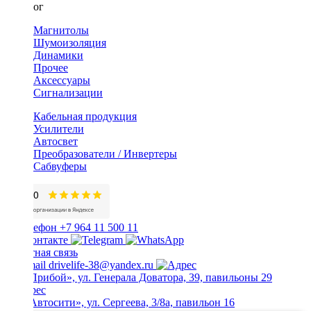
Каталог
Магнитолы
Шумоизоляция
Динамики
Прочее
Аксессуары
Сигнализации
Кабельная продукция
Усилители
Автосвет
Преобразователи / Инвертеры
Сабвуферы
+7 964 11 500 11
Обратная связь
drivelife-38@yandex.ru
ТЦ «Прибой», ул. Генерала Доватора, 39, павильоны 29
ТЦ «Автосити», ул. Сергеева, 3/8а, павильон 16