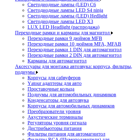
Светодиодные лампы (LED) C6
Светодиодные лампы LED S4 ninja
Светодиодные лампы (LED) Hedlight
Светодиодные лампы LED X3
LUX LED Headlight (распродажа)
Переходные рамки и карманы для магнитол
Переходные рамки 9 дюймов MFB
Переходные рамки 10 дюймов MFA, MFAB
Переходные рамки 1 DIN для автомагнитол
Переходные рамки 2 DIN для автомагнитол
Карманы для автомагнитол
Аксессуары для монтажа автозвука: корпуса, фильтры,
подиумы
Корпусы для сабвуферов
Yаtour адаптеры для авто
Проставочные кольца
Подиумы для автомобильных динамиков
Конденсаторы для автозвука
Корпусы для автомобильных динамиков
Преобразователи уровня
Акустические терминалы
Регуляторы уровня сигнала
Дистрибьюторы питания
Фильтры питания для автомагнитол
Фильтры RCA (Шумоподавители) для