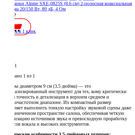
Динамики Alpine SXE-0825S (8.6 см) 2-полосная коаксиальная
система 20/150 Вт, 89 дБ, 4 Ом
4500 ₽
Купить в 1 клик
1
Показано
1
из 1
Рупоры диаметром 9 см (3,5 дюйма) — это
специализированный инструмент для тех, кому критически
важна точность и детализация в верхнем среднем и
высокочастотном диапазоне. Их компактный размер
позволяет выполнить тонкую настройку звуковой сцены даже
в ограниченном пространстве салона, обеспечивая четкую
локализацию источников звука и превосходную проработку
нюансов вокала и высоких инструментов.
Технические особенности 3,5-дюймовых рупоров: