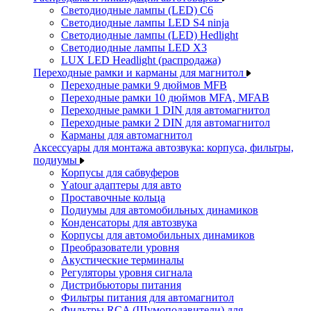
Светодиодные лампы (LED) C6
Светодиодные лампы LED S4 ninja
Светодиодные лампы (LED) Hedlight
Светодиодные лампы LED X3
LUX LED Headlight (распродажа)
Переходные рамки и карманы для магнитол
Переходные рамки 9 дюймов MFB
Переходные рамки 10 дюймов MFA, MFAB
Переходные рамки 1 DIN для автомагнитол
Переходные рамки 2 DIN для автомагнитол
Карманы для автомагнитол
Аксессуары для монтажа автозвука: корпуса, фильтры,
подиумы
Корпусы для сабвуферов
Yаtour адаптеры для авто
Проставочные кольца
Подиумы для автомобильных динамиков
Конденсаторы для автозвука
Корпусы для автомобильных динамиков
Преобразователи уровня
Акустические терминалы
Регуляторы уровня сигнала
Дистрибьюторы питания
Фильтры питания для автомагнитол
Фильтры RCA (Шумоподавители) для