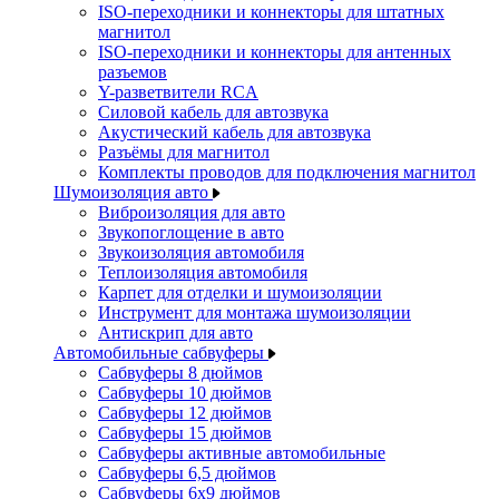
ISO-переходники и коннекторы для штатных
магнитол
ISO-переходники и коннекторы для антенных
разъемов
Y-разветвители RCA
Силовой кабель для автозвука
Акустический кабель для автозвука
Разъёмы для магнитол
Комплекты проводов для подключения магнитол
Шумоизоляция авто
Виброизоляция для авто
Звукопоглощение в авто
Звукоизоляция автомобиля
Теплоизоляция автомобиля
Карпет для отделки и шумоизоляции
Инструмент для монтажа шумоизоляции
Антискрип для авто
Автомобильные сабвуферы
Сабвуферы 8 дюймов
Сабвуферы 10 дюймов
Сабвуферы 12 дюймов
Сабвуферы 15 дюймов
Сабвуферы активные автомобильные
Сабвуферы 6,5 дюймов
Сабвуферы 6x9 дюймов