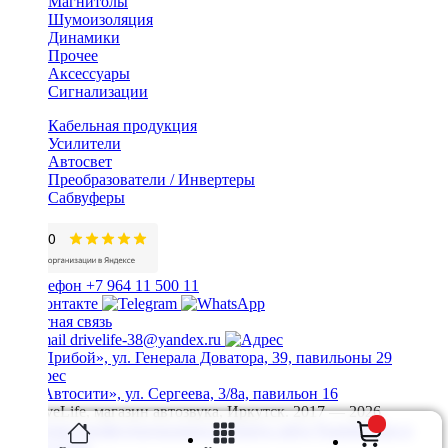
Магнитолы
Шумоизоляция
Динамики
Прочее
Аксессуары
Сигнализации
Кабельная продукция
Усилители
Автосвет
Преобразователи / Инвертеры
Сабвуферы
+7 964 11 500 11
Обратная связь
drivelife-38@yandex.ru
ТЦ «Прибой», ул. Генерала Доватора, 39, павильоны 29
ТЦ «Автосити», ул. Сергеева, 3/8а, павильон 16
© DriveLife, магазин автозвука, Иркутск. 2017 — 2026
Политика конфиденциальности
Карта сайта
Разработано в
Prime Group