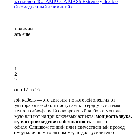
Кабель силовой 4Ga AMP CCA MASS Extremely flexible
черный (омедненный алюминий)
Нет в наличии
Показать еще
1
2
>
Показано
12
из 16
Силовой кабель — это артерия, по которой энергия от
аккумулятора автомобиля поступает к «сердцу» системы —
усилителю и сабвуферу. Его корректный выбор и монтаж
напрямую влияют на три ключевых аспекта:
мощность звука,
чистоту воспроизведения и безопасность
вашего
автомобиля. Слишком тонкий или некачественный провод
станет «бутылочным горлышком», не даст усилителю