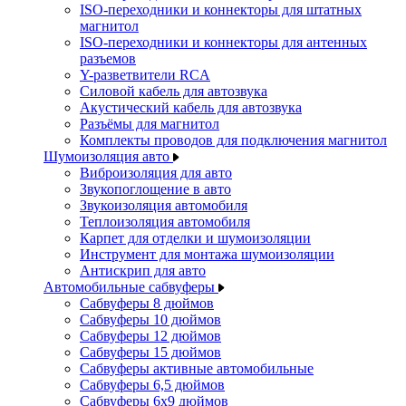
ISO-переходники и коннекторы для штатных
магнитол
ISO-переходники и коннекторы для антенных
разъемов
Y-разветвители RCA
Силовой кабель для автозвука
Акустический кабель для автозвука
Разъёмы для магнитол
Комплекты проводов для подключения магнитол
Шумоизоляция авто
Виброизоляция для авто
Звукопоглощение в авто
Звукоизоляция автомобиля
Теплоизоляция автомобиля
Карпет для отделки и шумоизоляции
Инструмент для монтажа шумоизоляции
Антискрип для авто
Автомобильные сабвуферы
Сабвуферы 8 дюймов
Сабвуферы 10 дюймов
Сабвуферы 12 дюймов
Сабвуферы 15 дюймов
Сабвуферы активные автомобильные
Сабвуферы 6,5 дюймов
Сабвуферы 6x9 дюймов