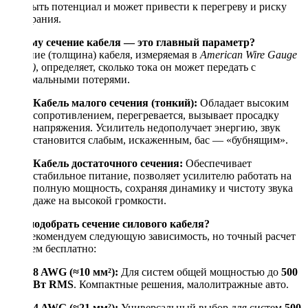
раскрыть потенциал и может привести к перегреву и риску
возгорания.
Почему сечение кабеля — это главный параметр?
Сечение (толщина) кабеля, измеряемая в
American Wire Gauge
(AWG)
, определяет, сколько тока он может передать с
минимальными потерями.
Кабель малого сечения (тонкий):
Обладает высоким
сопротивлением, перегревается, вызывает просадку
напряжения. Усилитель недополучает энергию, звук
становится слабым, искаженным, бас — «бубнящим».
Кабель достаточного сечения:
Обеспечивает
стабильное питание, позволяет усилителю работать на
полную мощность, сохраняя динамику и чистоту звука
даже на высокой громкости.
Как подобрать сечение силового кабеля?
Мы рекомендуем следующую зависимость, но точный расчет
сделаем бесплатно:
8 AWG (≈10 мм²):
Для систем общей мощностью до
500
Вт RMS
. Компактные решения, малолитражные авто.
4 AWG (≈21 мм²):
Универсальный выбор для систем
500