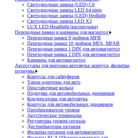
Светодиодные лампы (LED) C6
Светодиодные лампы LED S4 ninja
Светодиодные лампы (LED) Hedlight
Светодиодные лампы LED X3
LUX LED Headlight (распродажа)
Переходные рамки и карманы для магнитол
Переходные рамки 9 дюймов MFB
Переходные рамки 10 дюймов MFA, MFAB
Переходные рамки 1 DIN для автомагнитол
Переходные рамки 2 DIN для автомагнитол
Карманы для автомагнитол
Аксессуары для монтажа автозвука: корпуса, фильтры,
подиумы
Корпусы для сабвуферов
Yаtour адаптеры для авто
Проставочные кольца
Подиумы для автомобильных динамиков
Конденсаторы для автозвука
Корпусы для автомобильных динамиков
Преобразователи уровня
Акустические терминалы
Регуляторы уровня сигнала
Дистрибьюторы питания
Фильтры питания для автомагнитол
Фильтры RCA (Шумоподавители) для