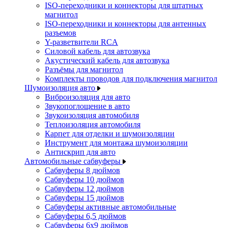
ISO-переходники и коннекторы для штатных
магнитол
ISO-переходники и коннекторы для антенных
разъемов
Y-разветвители RCA
Силовой кабель для автозвука
Акустический кабель для автозвука
Разъёмы для магнитол
Комплекты проводов для подключения магнитол
Шумоизоляция авто
Виброизоляция для авто
Звукопоглощение в авто
Звукоизоляция автомобиля
Теплоизоляция автомобиля
Карпет для отделки и шумоизоляции
Инструмент для монтажа шумоизоляции
Антискрип для авто
Автомобильные сабвуферы
Сабвуферы 8 дюймов
Сабвуферы 10 дюймов
Сабвуферы 12 дюймов
Сабвуферы 15 дюймов
Сабвуферы активные автомобильные
Сабвуферы 6,5 дюймов
Сабвуферы 6x9 дюймов