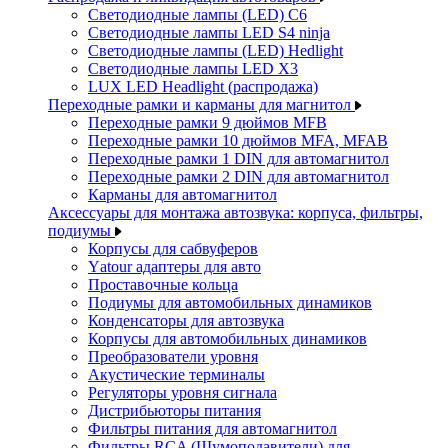
Светодиодные лампы (LED) C6
Светодиодные лампы LED S4 ninja
Светодиодные лампы (LED) Hedlight
Светодиодные лампы LED X3
LUX LED Headlight (распродажа)
Переходные рамки и карманы для магнитол
Переходные рамки 9 дюймов MFB
Переходные рамки 10 дюймов MFA, MFAB
Переходные рамки 1 DIN для автомагнитол
Переходные рамки 2 DIN для автомагнитол
Карманы для автомагнитол
Аксессуары для монтажа автозвука: корпуса, фильтры,
подиумы
Корпусы для сабвуферов
Yаtour адаптеры для авто
Проставочные кольца
Подиумы для автомобильных динамиков
Конденсаторы для автозвука
Корпусы для автомобильных динамиков
Преобразователи уровня
Акустические терминалы
Регуляторы уровня сигнала
Дистрибьюторы питания
Фильтры питания для автомагнитол
Фильтры RCA (Шумоподавители) для