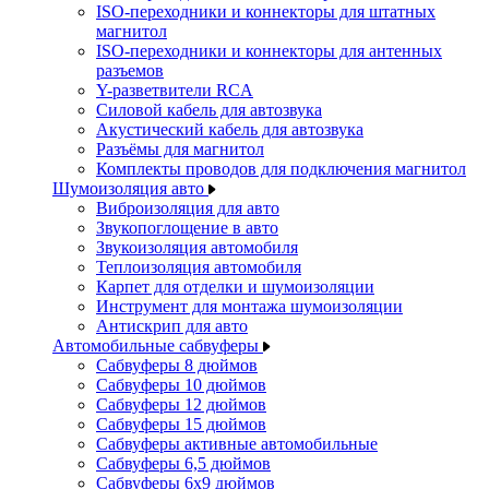
ISO-переходники и коннекторы для штатных
магнитол
ISO-переходники и коннекторы для антенных
разъемов
Y-разветвители RCA
Силовой кабель для автозвука
Акустический кабель для автозвука
Разъёмы для магнитол
Комплекты проводов для подключения магнитол
Шумоизоляция авто
Виброизоляция для авто
Звукопоглощение в авто
Звукоизоляция автомобиля
Теплоизоляция автомобиля
Карпет для отделки и шумоизоляции
Инструмент для монтажа шумоизоляции
Антискрип для авто
Автомобильные сабвуферы
Сабвуферы 8 дюймов
Сабвуферы 10 дюймов
Сабвуферы 12 дюймов
Сабвуферы 15 дюймов
Сабвуферы активные автомобильные
Сабвуферы 6,5 дюймов
Сабвуферы 6x9 дюймов