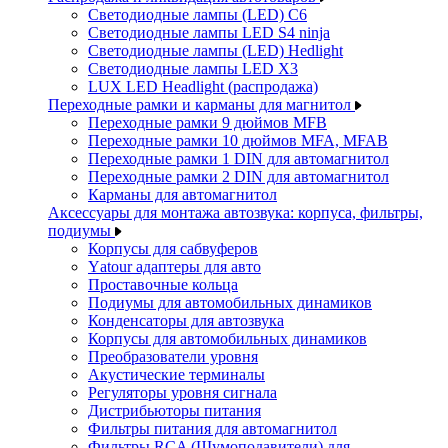
Светодиодные лампы (LED) C6
Светодиодные лампы LED S4 ninja
Светодиодные лампы (LED) Hedlight
Светодиодные лампы LED X3
LUX LED Headlight (распродажа)
Переходные рамки и карманы для магнитол
Переходные рамки 9 дюймов MFB
Переходные рамки 10 дюймов MFA, MFAB
Переходные рамки 1 DIN для автомагнитол
Переходные рамки 2 DIN для автомагнитол
Карманы для автомагнитол
Аксессуары для монтажа автозвука: корпуса, фильтры,
подиумы
Корпусы для сабвуферов
Yаtour адаптеры для авто
Проставочные кольца
Подиумы для автомобильных динамиков
Конденсаторы для автозвука
Корпусы для автомобильных динамиков
Преобразователи уровня
Акустические терминалы
Регуляторы уровня сигнала
Дистрибьюторы питания
Фильтры питания для автомагнитол
Фильтры RCA (Шумоподавители) для