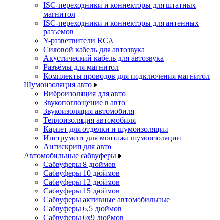
ISO-переходники и коннекторы для штатных
магнитол
ISO-переходники и коннекторы для антенных
разъемов
Y-разветвители RCA
Силовой кабель для автозвука
Акустический кабель для автозвука
Разъёмы для магнитол
Комплекты проводов для подключения магнитол
Шумоизоляция авто
Виброизоляция для авто
Звукопоглощение в авто
Звукоизоляция автомобиля
Теплоизоляция автомобиля
Карпет для отделки и шумоизоляции
Инструмент для монтажа шумоизоляции
Антискрип для авто
Автомобильные сабвуферы
Сабвуферы 8 дюймов
Сабвуферы 10 дюймов
Сабвуферы 12 дюймов
Сабвуферы 15 дюймов
Сабвуферы активные автомобильные
Сабвуферы 6,5 дюймов
Сабвуферы 6x9 дюймов