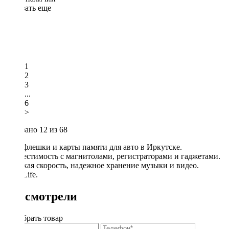
Показать еще
1
2
3
...
6
>
Показано
12
из 68
USB-флешки и карты памяти для авто в Иркутске.
Совместимость с магнитолами, регистраторами и гаджетами.
Высокая скорость, надежное хранение музыки и видео.
DriveLife.
Вы смотрели
Подобрать товар