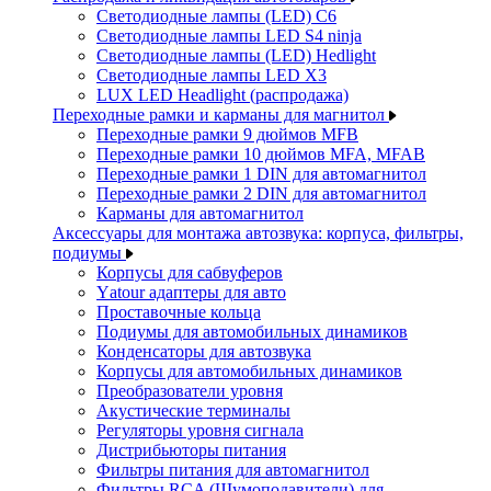
Светодиодные лампы (LED) C6
Светодиодные лампы LED S4 ninja
Светодиодные лампы (LED) Hedlight
Светодиодные лампы LED X3
LUX LED Headlight (распродажа)
Переходные рамки и карманы для магнитол
Переходные рамки 9 дюймов MFB
Переходные рамки 10 дюймов MFA, MFAB
Переходные рамки 1 DIN для автомагнитол
Переходные рамки 2 DIN для автомагнитол
Карманы для автомагнитол
Аксессуары для монтажа автозвука: корпуса, фильтры,
подиумы
Корпусы для сабвуферов
Yаtour адаптеры для авто
Проставочные кольца
Подиумы для автомобильных динамиков
Конденсаторы для автозвука
Корпусы для автомобильных динамиков
Преобразователи уровня
Акустические терминалы
Регуляторы уровня сигнала
Дистрибьюторы питания
Фильтры питания для автомагнитол
Фильтры RCA (Шумоподавители) для