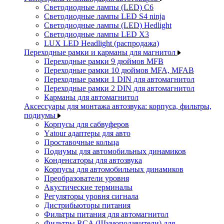
Светодиодные лампы (LED) C6
Светодиодные лампы LED S4 ninja
Светодиодные лампы (LED) Hedlight
Светодиодные лампы LED X3
LUX LED Headlight (распродажа)
Переходные рамки и карманы для магнитол
Переходные рамки 9 дюймов MFB
Переходные рамки 10 дюймов MFA, MFAB
Переходные рамки 1 DIN для автомагнитол
Переходные рамки 2 DIN для автомагнитол
Карманы для автомагнитол
Аксессуары для монтажа автозвука: корпуса, фильтры,
подиумы
Корпусы для сабвуферов
Yаtour адаптеры для авто
Проставочные кольца
Подиумы для автомобильных динамиков
Конденсаторы для автозвука
Корпусы для автомобильных динамиков
Преобразователи уровня
Акустические терминалы
Регуляторы уровня сигнала
Дистрибьюторы питания
Фильтры питания для автомагнитол
Фильтры RCA (Шумоподавители) для