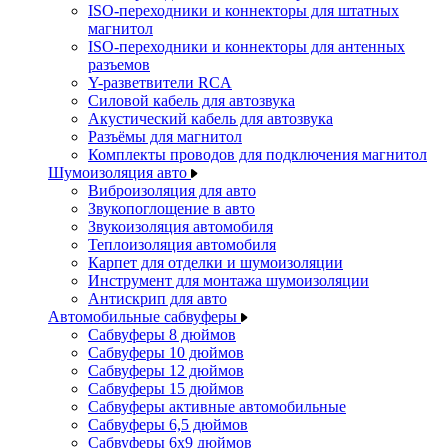
ISO-переходники и коннекторы для штатных
магнитол
ISO-переходники и коннекторы для антенных
разъемов
Y-разветвители RCA
Силовой кабель для автозвука
Акустический кабель для автозвука
Разъёмы для магнитол
Комплекты проводов для подключения магнитол
Шумоизоляция авто
Виброизоляция для авто
Звукопоглощение в авто
Звукоизоляция автомобиля
Теплоизоляция автомобиля
Карпет для отделки и шумоизоляции
Инструмент для монтажа шумоизоляции
Антискрип для авто
Автомобильные сабвуферы
Сабвуферы 8 дюймов
Сабвуферы 10 дюймов
Сабвуферы 12 дюймов
Сабвуферы 15 дюймов
Сабвуферы активные автомобильные
Сабвуферы 6,5 дюймов
Сабвуферы 6x9 дюймов