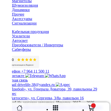
Магнитолы
Шумоизоляция
Динамики
Прочее
Аксессуары
Сигнализации
Кабельная продукция
Усилители
Автосвет
Преобразователи / Инвертеры
Сабвуферы
+7 964 11 500 11
Обратная связь
drivelife-38@yandex.ru
ТЦ «Прибой», ул. Генерала Доватора, 39, павильоны 29
ТЦ «Автосити», ул. Сергеева, 3/8а, павильон 16
© DriveLife, магазин автозвука, Иркутск. 2017 — 2026
Политика конфиденциальности
Карта сайта
Разработано в